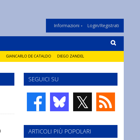
Informazioni
Login/Registrati
GIANCARLO DE CATALDO
DIEGO ZANDEL
SEGUICI SU
𝕏
a
ARTICOLI PIÙ POPOLARI