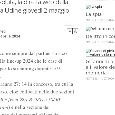
luta, la diretta web della
 a Udine giovedì 2 maggio
La spia
NOTIZIE / 30/07/2026
A
nedì
A
Delitto in co
 aprile 2024
NOTIZIE / 13/07/2026
 come sempre dal partner storico
la line-up 2024 che le case di
Gli anni di p
e il valore de
 per lo streaming durante le 9
memoria
.
NOTIZIE / 11/07/2026
ranno 27: 14 in concorso, tra cui la
orso, cioè collocati nelle due sezioni
e
Hits from '80s & ‘90s
50/50:
) e nella sezione dei
tion
di uno dei momenti-chiave del