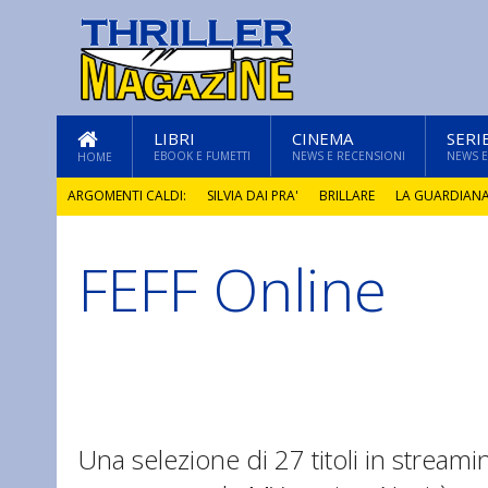
LIBRI
CINEMA
SERI
EBOOK E FUMETTI
NEWS E RECENSIONI
NEWS E
HOME
ARGOMENTI CALDI:
SILVIA DAI PRA'
BRILLARE
LA GUARDIAN
FEFF Online
GLI ANNI DI PIETRA
Una selezione di 27 titoli in streami