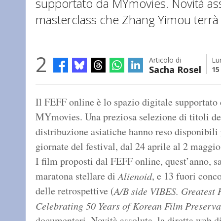
supportato da MYmovies. Novità asso
masterclass che Zhang Yimou terrà
2
Articolo di
Lu
Sacha Rosel
15
Il FEFF online è lo spazio digitale supportato
MYmovies. Una preziosa selezione di titoli del
distribuzione asiatiche hanno reso disponibili
giornate del festival, dal 24 aprile al 2 maggio
I film proposti dal FEFF online, quest’anno, sa
maratona stellare di
, e 13 fuori conc
Alienoid
delle retrospettive (
A/B side VIBES. Greatest 
Celebrating 50 Years of Korean Film Preserva
documentari. Novità assoluta, la diretta web 