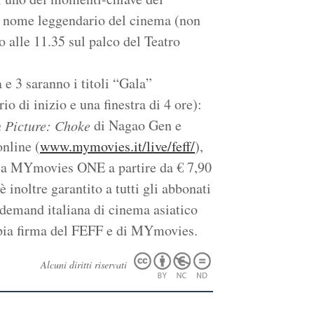
 nome leggendario del cinema (non
o alle 11.35 sul palco del Teatro
a e 3 saranno i titoli “Gala”
o di inizio e una finestra di 4 ore):
di Nagao Gen e
 Picture: Choke
nline (
www.mymovies.it/live/feff/
),
e a MYmovies ONE a partire da € 7,90
 inoltre garantito a tutti gli abbonati
 demand italiana di cinema asiatico
ppia firma del FEFF e di MYmovies.
Alcuni diritti riservati