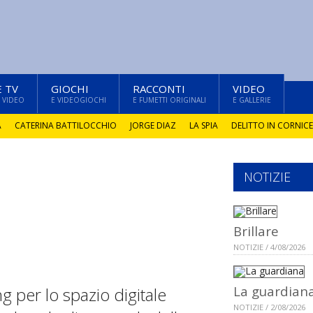
E TV
GIOCHI
RACCONTI
VIDEO
 VIDEO
E VIDEOGIOCHI
E FUMETTI ORIGINALI
E GALLERIE
A
CATERINA BATTILOCCHIO
JORGE DIAZ
LA SPIA
DELITTO IN CORNICE
NOTIZIE
Brillare
NOTIZIE / 4/08/2026
La guardian
ng per lo spazio digitale
NOTIZIE / 2/08/2026