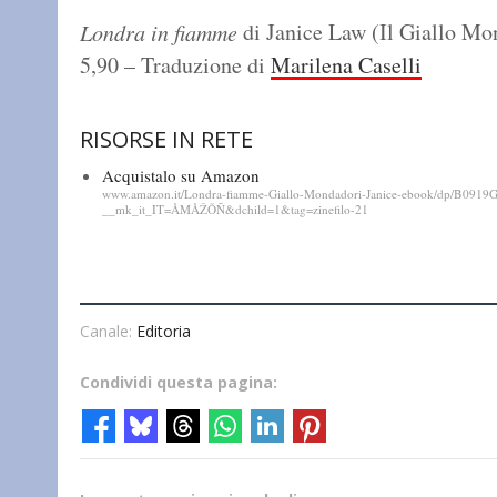
di Janice Law (Il Giallo Mon
Londra in fiamme
5,90 – Traduzione di
Marilena Caselli
RISORSE IN RETE
Acquistalo su Amazon
www.amazon.it/Londra-fiamme-Giallo-Mondadori-Janice-ebook/dp/B0919G
__mk_it_IT=ÅMÅŽÕÑ&dchild=1&tag=zinefilo-21
Canale:
Editoria
Condividi questa pagina: