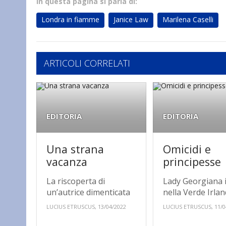
In questa pagina si parla di:
Londra in fiamme
Janice Law
Marilena Caselli
ARTICOLI CORRELATI
EDITORIA
EDITORIA
Una strana
Omicidi e
vacanza
principesse
La riscoperta di
Lady Georgiana 
un’autrice dimenticata
nella Verde Irla
LUCIUS ETRUSCUS, 13/04/2022
LUCIUS ETRUSCUS, 11/0