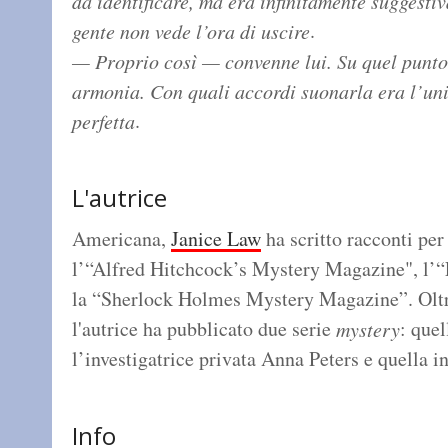
da identificare, ma era infinitamente suggestiv
.
gente non vede l’ora di uscire
— Proprio così — convenne lui. Su quel punt
armonia. Con quali accordi suonarla era l’un
.
perfetta
L'autrice
Americana,
Janice Law
ha scritto racconti per 
l’“Alfred Hitchcock’s Mystery Magazine", l’
la “Sherlock Holmes Mystery Magazine”. Oltre
l'autrice ha pubblicato due serie
: que
mystery
l’investigatrice privata Anna Peters e quella i
Info