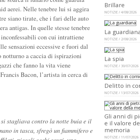
Brillare
aid aerei. Nelle tenebre lui si aggira
NOTIZIE / 4/08/2026
re siano tirate, che i fari delle auto
era antigas. In quelle stesse tenebre
La guardian
 inconfessabili con cui intrattiene
NOTIZIE / 2/08/2026
lle sensazioni eccessive e fuori dal
notturno a caccia di ispirazioni
La spia
gazzi che fanno la vita viene
NOTIZIE / 30/07/2026
 Francis Bacon, l’artista in cerca di
Delitto in co
NOTIZIE / 13/07/2026
Gli anni di p
 stagliava contro la notte buia e il
e il valore de
memoria
 mano in tasca, sfregò un fiammifero e
NOTIZIE / 11/07/2026
filati, piccoli occhi scuri, una