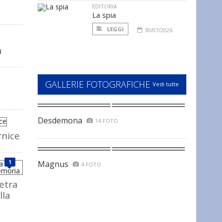
EDITORIA
La spia
LEGGI
30/07/2026
a
GALLERIE FOTOGRAFICHE
Vedi tutte
Desdemona
14 FOTO
rnice
1
Magnus
4 FOTO
ietra
lla