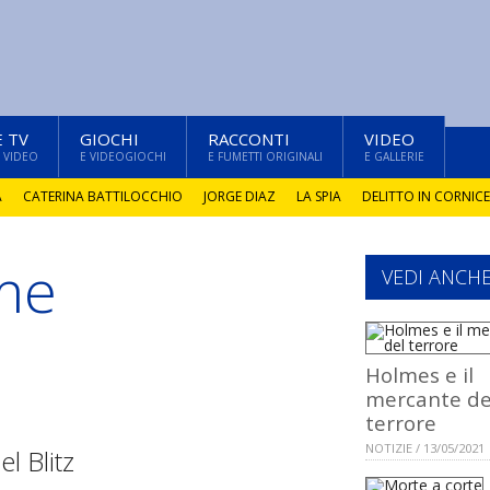
E TV
GIOCHI
RACCONTI
VIDEO
 VIDEO
E VIDEOGIOCHI
E FUMETTI ORIGINALI
E GALLERIE
A
CATERINA BATTILOCCHIO
JORGE DIAZ
LA SPIA
DELITTO IN CORNICE
me
VEDI ANCH
Holmes e il
mercante de
terrore
NOTIZIE / 13/05/2021
l Blitz