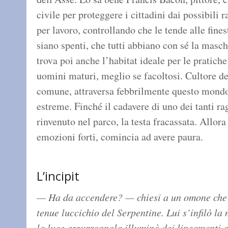
civile per proteggere i cittadini dai possibili r
per lavoro, controllando che le tende alle finest
siano spenti, che tutti abbiano con sé la masch
trova poi anche l’habitat ideale per le pratiche
uomini maturi, meglio se facoltosi. Cultore de
comune, attraversa febbrilmente questo mondo 
estreme. Finché il cadavere di uno dei tanti ra
rinvenuto nel parco, la testa fracassata. Allora
emozioni forti, comincia ad avere paura.
L’incipit
— Ha da accendere? — chiesi a un omone che si
tenue luccichio del Serpentine. Lui s’infilò la
la luce azzurrognola illuminò dei lineamenti af