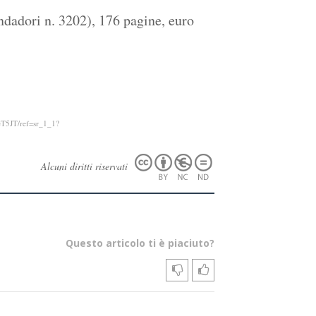
dadori n. 3202), 176 pagine, euro
T5JT/ref=sr_1_1?
Alcuni diritti riservati
Questo articolo ti è piaciuto?