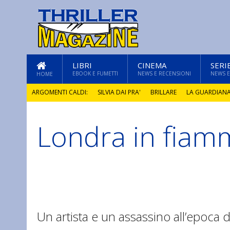
LIBRI
CINEMA
SERI
EBOOK E FUMETTI
NEWS E RECENSIONI
NEWS E
HOME
ARGOMENTI CALDI:
SILVIA DAI PRA'
BRILLARE
LA GUARDIAN
Londra in fiam
GLI ANNI DI PIETRA
Un artista e un assassino all’epoca de