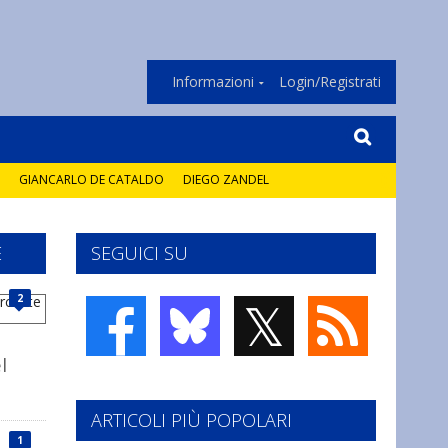
Informazioni
Login/Registrati
GIANCARLO DE CATALDO
DIEGO ZANDEL
E
SEGUICI SU
𝕏
2
l
ARTICOLI PIÙ POPOLARI
1