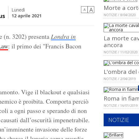
Morte a cort
A
Lunedì
A
us
NOTIZIE / 8/04/2020
12 aprile 2021
le (n. 3202) presenta
Londra in
La morte cav
ancora
Law
: il primo dei "Francis Bacon
NOTIZIE / 11/02/2020
L'ombra del 
NOTIZIE / 2/04/2019
ramonto. Vige il blackout e qualsiasi
Roma in fi
 nemico è proibita. Comporta perciò
NOTIZIE / 16/01/2019
coli a ogni passo e sperando di non
causati dall’oscurità impenetrabile.
NOTIZIE
i un’imminente invasione delle forze
che sbarca il lunario come guardia