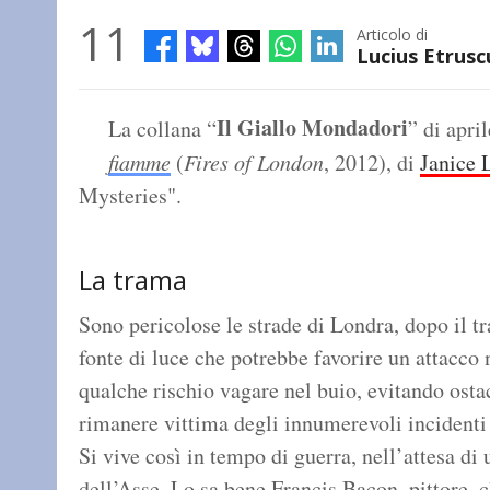
11
Articolo di
Lucius Etrusc
Il Giallo Mondadori
La collana “
” di apri
fiamme
(
Fires of London
, 2012), di
Janice 
Mysteries".
La trama
Sono pericolose le strade di Londra, dopo il t
fonte di luce che potrebbe favorire un attacco
qualche rischio vagare nel buio, evitando osta
rimanere vittima degli innumerevoli incidenti 
Si vive così in tempo di guerra, nell’attesa d
dell’Asse. Lo sa bene Francis Bacon, pittore, 