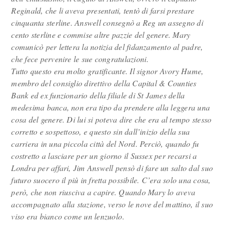
Reginald, che li aveva presentati, tentò di farsi prestare
cinquanta sterline. Answell consegnò a Reg un assegno di
cento sterline e commise altre pazzie del genere. Mary
comunicò per lettera la notizia del fidanzamento al padre,
che fece pervenire le sue congratulazioni
.
Tutto questo era molto gratificante. Il signor Avory Hume,
membro del consiglio direttivo della Capital & Counties
Bank ed ex funzionario della filiale di St James della
medesima banca, non era tipo da prendere alla leggera una
cosa del genere. Di lui si poteva dire che era al tempo stesso
corretto e sospettoso, e questo sin dall’inizio della sua
carriera in una piccola città del Nord. Perciò, quando fu
costretto a lasciare per un giorno il Sussex per recarsi a
Londra per affari, Jim Answell pensò di fare un salto dal suo
futuro suocero il più in fretta possibile. C’era solo una cosa,
però, che non riusciva a capire. Quando Mary lo aveva
accompagnato alla stazione, verso le nove del mattino, il suo
viso era bianco come un lenzuolo
.