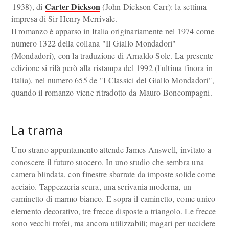
Carter Dickson
1938), di
(John Dickson Carr): la settima
impresa di Sir Henry Merrivale.
Il romanzo è apparso in Italia originariamente nel 1974 come
numero 1322 della collana "Il Giallo Mondadori"
(Mondadori), con la traduzione di Arnaldo Sole. La presente
edizione si rifà però alla ristampa del 1992 (l'ultima finora in
Italia), nel numero 655 de "I Classici del Giallo Mondadori",
quando il romanzo viene ritradotto da Mauro Boncompagni.
La trama
Uno strano appuntamento attende James Answell, invitato a
conoscere il futuro suocero. In uno studio che sembra una
camera blindata, con finestre sbarrate da imposte solide come
acciaio. Tappezzeria scura, una scrivania moderna, un
caminetto di marmo bianco. E sopra il caminetto, come unico
elemento decorativo, tre frecce disposte a triangolo. Le frecce
sono vecchi trofei, ma ancora utilizzabili; magari per uccidere