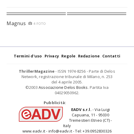
Magnus
4 FOTO
Termini d'uso
Privacy
Regole
Redazione
Contatti
ThrillerMagazine
- ISSN 1974-8256 - Parte di Delos
Network, registrazione tribunale di Milano, n. 253
del 4 aprile 2005.
©2003
Associazione Delos Books
. Partita Iva
04029050962.
Pubblicità:
EADV s.r.l.
- Via Luigi
Capuana, 11 - 95030
Tremestieri Etneo (CT) -
Italy
www.eadv.it - info@eadv.it - Tel: +39.0952830326