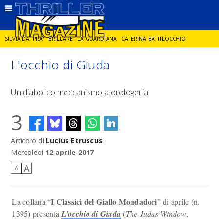
SILVIA DAI PRA'
BRILLARE
LA GUARDIANA
CATERINA BATTILOCCHIO
L'occhio di Giuda
JORGE DIAZ
LA SPIA
DELITTO IN CORNICE
GIANCARLO DE CATALDO
Un diabolico meccanismo a orologeria
DIEGO ZANDEL
GLI ANNI DI PIETRA
3
Articolo di
Lucius Etruscus
Mercoledì
12 aprile 2017
A
A
I Classici del Giallo Mondadori
La collana “
” di aprile (n.
1395) presenta
L'occhio di Giuda
(
The Judas Window
,