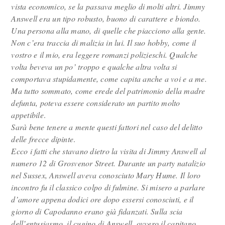
vista economico, se la passava meglio di molti altri. Jimmy
Answell era un tipo robusto, buono di carattere e biondo.
Una persona alla mano, di quelle che piacciono alla gente.
Non c’era traccia di malizia in lui. Il suo hobby, come il
vostro e il mio, era leggere romanzi polizieschi. Qualche
volta beveva un po’ troppo e qualche altra volta si
comportava stupidamente, come capita anche a voi e a me.
Ma tutto sommato, come erede del patrimonio della madre
defunta, poteva essere considerato un partito molto
appetibile
.
Sarà bene tenere a mente questi fattori nel caso del delitto
delle frecce dipinte
.
Ecco i fatti che stavano dietro la visita di Jimmy Answell al
numero 12 di Grosvenor Street. Durante un party natalizio
nel Sussex, Answell aveva conosciuto Mary Hume. Il loro
incontro fu il classico colpo di fulmine. Si misero a parlare
d’amore appena dodici ore dopo essersi conosciuti, e il
giorno di Capodanno erano già fidanzati. Sulla scia
dell’entusiasmo, il cugino di Answell, ovvero il capitano