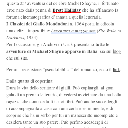
questa 25ª avventura del celebre Michel Shayne, il fortunato
Brett Halliday
eroe nato dalla penna di
che ha affiancato la
fortuna cinematografica d’annata a quella letteraria.
I Classici del Giallo Mondadori
n. 1364 porta in edicola
una delizia imperdibile:
Avventura a mezzanotte
(
She Woke to
Darkness
, 1954).
tutte le
Per l’occasione, gli Archivi di Uruk presentano
avventure di Michael Shayne apparse in Italia
: sia sul
blog
che sul
sito
.
Per una recensione “pseudobiblica” del romanzo, ecco il
link
.
Dalla quarta di copertina:
Dura la vita dello scrittore di gialli. Può capitargli, al gran
gala di un premio letterario, di vedersi avvicinare da una bella
ragazza che conosce tutti i suoi libri. Può anche succedergli
di accompagnarla a casa con una certa idea in mente, e di
scoprire che ha in serbo per lui un manoscritto incompleto e
desidera tanto un suo parere. Può perfino accadergli di