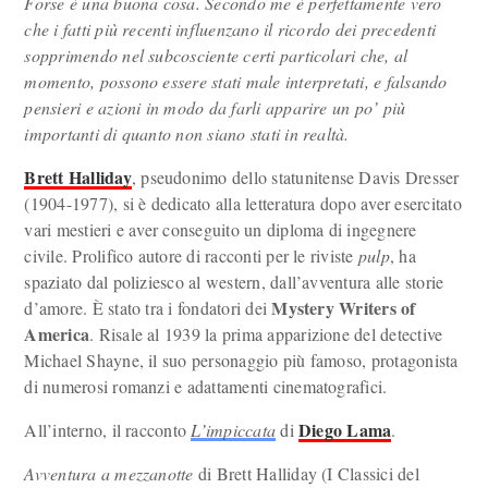
Forse è una buona cosa. Secondo me è perfettamente vero
che i fatti più recenti influenzano il ricordo dei precedenti
sopprimendo nel subcosciente certi particolari che, al
momento, possono essere stati male interpretati, e falsando
pensieri e azioni in modo da farli apparire un po’ più
importanti di quanto non siano stati in realtà.
Brett Halliday
, pseudonimo dello statunitense Davis Dresser
(1904-1977), si è dedicato alla letteratura dopo aver esercitato
vari mestieri e aver conseguito un diploma di ingegnere
civile. Prolifico autore di racconti per le riviste
pulp
, ha
spaziato dal poliziesco al western, dall’avventura alle storie
Mystery Writers of
d’amore. È stato tra i fondatori dei
America
. Risale al 1939 la prima apparizione del detective
Michael Shayne, il suo personaggio più famoso, protagonista
di numerosi romanzi e adattamenti cinematografici.
Diego Lama
All’interno, il racconto
L’impiccata
di
.
Avventura a mezzanotte
di Brett Halliday (I Classici del