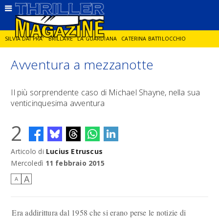
SILVIA DAI PRA'
BRILLARE
LA GUARDIANA
CATERINA BATTILOCCHIO
Avventura a mezzanotte
JORGE DIAZ
LA SPIA
DELITTO IN CORNICE
GIANCARLO DE CATALDO
Il più sorprendente caso di Michael Shayne, nella sua
venticinquesima avventura
DIEGO ZANDEL
GLI ANNI DI PIETRA
2
Articolo di
Lucius Etruscus
Mercoledì
11 febbraio 2015
A
A
Era addirittura dal 1958 che si erano perse le notizie di