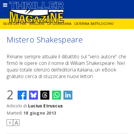
SILVIA DAI PRA'
BRILLARE
LA GUARDIANA
CATERINA BATTILOCCHIO
Mistero Shakespeare
JORGE DIAZ
LA SPIA
DELITTO IN CORNICE
GIANCARLO DE CATALDO
Rimane sempre attuale il dibattito sul “vero autore” che
firmò le opere con il nome di William Shakespeare. Nel
DIEGO ZANDEL
GLI ANNI DI PIETRA
quasi totale silenzio dell’editoria italiana, un eBook
gratuito cerca di stuzzicare nuovi lettori
2
Articolo di
Lucius Etruscus
Martedì
18 giugno 2013
A
A