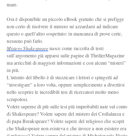
mare.
Ora è disponibile un piccolo eBook gratuito che si prefigge
non certo di risolvere il mistero né azzardarsi ad indicare
questo o quell’altro sospettato: in mancanza di prove certe,
nessuno può farlo.
Mistero Shakespeare
nasce come raccolta di testi
sull’argomento già apparsi sulle pagine di ThrillerMagazine
ma arricchiti di maggiori informazioni e con alcuni “misteri”
in più.
L’intento del libello è di stuzzicare i lettori e spingerli ad
“investigare” a loro volta, oppure semplicemente a divertirsi
nello scoprire le incredibili tesi di ricercatori molto meno
scrupolosi.
Volete saperne di più sulle tesi più improbabili nate sul conto
di Shakespeare? Volete sapere del mistero dei Crollalanza e
di papa Breakspeare? Volete sapere del religioso che scoprì
che Shakespeare non esisteva e che invece a non esistere era
il religioso? Volete sapere del mistero di Michelangelo Florio