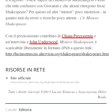
che tutti confusero con Giovanni e che alcuni ritengono fosse
Shakespeare? Per questo ed altri “misteri” poco misteriosi - in
quanto nati da errori o ricerche poco attente - c’è
Mistero
Shakespeare
.
Con il preziosissimo contributo di
Chiara Prezzavento
e
un’intervista a
John Underwood
,
Mistero Shakespeare
è
scaricabile liberamente in formato ePub a questo link:
http://luciusetruscus.altervista.org/shakespeare/shakespeare.htm
RISORSE IN RETE
Sito ufficiale
luciusetruscus.altervista.org/shakespeare/shakespeare.htm
Tutti i diritti riservati ©2013 Lucius Etruscus e Associazione Delos
Books
Canale:
Editoria