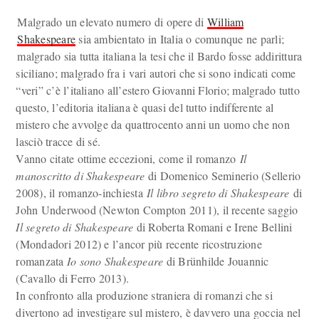
Malgrado un elevato numero di opere di
William
Shakespeare
sia ambientato in Italia o comunque ne parli;
malgrado sia tutta italiana la tesi che il Bardo fosse addirittura
siciliano; malgrado fra i vari autori che si sono indicati come
“veri” c’è l’italiano all’estero Giovanni Florio; malgrado tutto
questo, l’editoria italiana è quasi del tutto indifferente al
mistero che avvolge da quattrocento anni un uomo che non
lasciò tracce di sé.
Vanno citate ottime eccezioni, come il romanzo
Il
manoscritto di Shakespeare
di Domenico Seminerio (Sellerio
2008), il romanzo-inchiesta
Il libro segreto di Shakespeare
di
John Underwood (Newton Compton 2011), il recente saggio
Il segreto di Shakespeare
di Roberta Romani e Irene Bellini
(Mondadori 2012) e l’ancor più recente ricostruzione
romanzata
Io sono Shakespeare
di Brünhilde Jouannic
(Cavallo di Ferro 2013).
In confronto alla produzione straniera di romanzi che si
divertono ad investigare sul mistero, è davvero una goccia nel