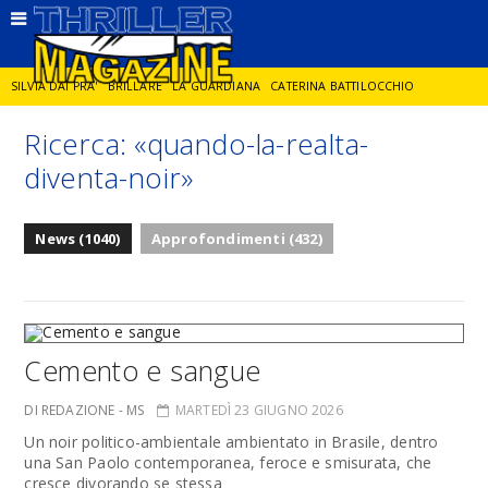
SILVIA DAI PRA'
BRILLARE
LA GUARDIANA
CATERINA BATTILOCCHIO
Ricerca: «quando-la-realta-
JORGE DIAZ
LA SPIA
DELITTO IN CORNICE
GIANCARLO DE CATALDO
diventa-noir»
DIEGO ZANDEL
GLI ANNI DI PIETRA
News (1040)
Approfondimenti (432)
Cemento e sangue
DI REDAZIONE - MS
MARTEDÌ 23 GIUGNO 2026
Un noir politico-ambientale ambientato in Brasile, dentro
una San Paolo contemporanea, feroce e smisurata, che
cresce divorando se stessa