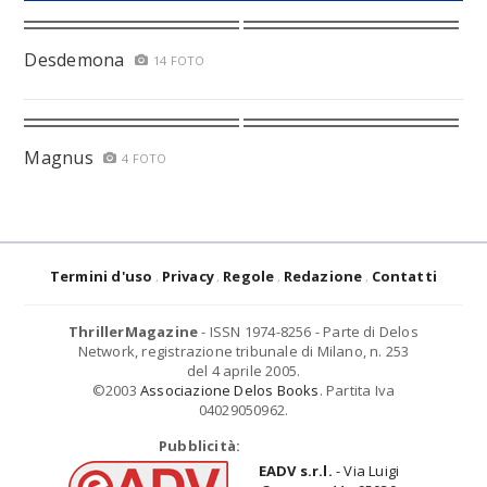
Desdemona
14 FOTO
Magnus
4 FOTO
Termini d'uso
Privacy
Regole
Redazione
Contatti
ThrillerMagazine
- ISSN 1974-8256 - Parte di Delos
Network, registrazione tribunale di Milano, n. 253
del 4 aprile 2005.
©2003
Associazione Delos Books
. Partita Iva
04029050962.
Pubblicità:
EADV s.r.l.
- Via Luigi