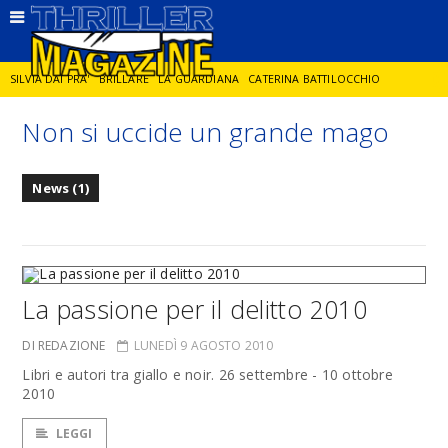
SILVIA DAI PRA'
BRILLARE
LA GUARDIANA
CATERINA BATTILOCCHIO
Non si uccide un grande mago
JORGE DIAZ
LA SPIA
DELITTO IN CORNICE
GIANCARLO DE CATALDO
News (1)
DIEGO ZANDEL
GLI ANNI DI PIETRA
La passione per il delitto 2010
DI REDAZIONE
LUNEDÌ 9 AGOSTO 2010
Libri e autori tra giallo e noir. 26 settembre - 10 ottobre
2010
LEGGI