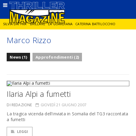
SILVIA DAI PRA'
BRILLARE
LA GUARDIANA
CATERINA BATTILOCCHIO
Marco Rizzo
JORGE DIAZ
LA SPIA
DELITTO IN CORNICE
GIANCARLO DE CATALDO
News (1)
Approfondimenti (2)
DIEGO ZANDEL
GLI ANNI DI PIETRA
Ilaria Alpi a fumetti
DI REDAZIONE
GIOVEDÌ 21 GIUGNO 2007
La tragica vicenda dell'inviata in Somalia del TG3 raccontata
a fumetti
LEGGI