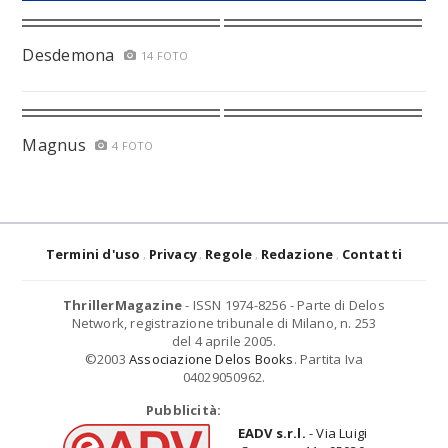
Desdemona
14 FOTO
Magnus
4 FOTO
Termini d'uso
Privacy
Regole
Redazione
Contatti
ThrillerMagazine
- ISSN 1974-8256 - Parte di Delos
Network, registrazione tribunale di Milano, n. 253
del 4 aprile 2005.
©2003
Associazione Delos Books
. Partita Iva
04029050962.
Pubblicità:
EADV s.r.l.
- Via Luigi