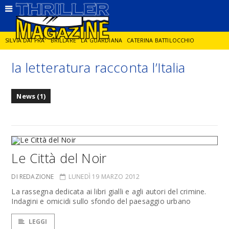
SILVIA DAI PRA'
BRILLARE
LA GUARDIANA
CATERINA BATTILOCCHIO
la letteratura racconta l’Italia
JORGE DIAZ
LA SPIA
DELITTO IN CORNICE
GIANCARLO DE CATALDO
News (1)
DIEGO ZANDEL
GLI ANNI DI PIETRA
Le Città del Noir
DI REDAZIONE
LUNEDÌ 19 MARZO 2012
La rassegna dedicata ai libri gialli e agli autori del crimine.
Indagini e omicidi sullo sfondo del paesaggio urbano
LEGGI