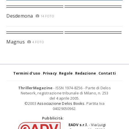
Desdemona
14 FOTO
Magnus
4 FOTO
Termini d'uso
Privacy
Regole
Redazione
Contatti
ThrillerMagazine
- ISSN 1974-8256 - Parte di Delos
Network, registrazione tribunale di Milano, n. 253
del 4 aprile 2005.
©2003
Associazione Delos Books
. Partita Iva
04029050962.
Pubblicità:
EADV s.r.l.
- Via Luigi