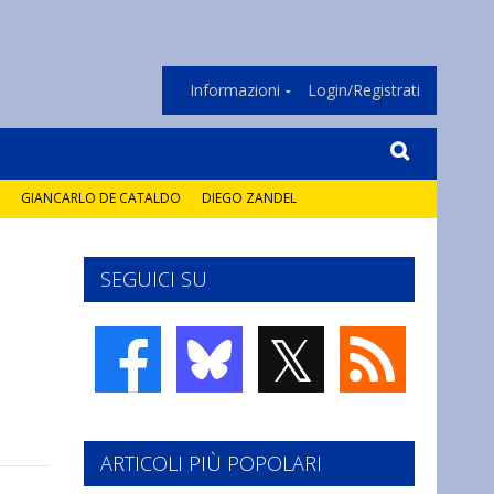
Informazioni
Login/Registrati
GIANCARLO DE CATALDO
DIEGO ZANDEL
SEGUICI SU
𝕏
ARTICOLI PIÙ POPOLARI