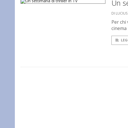
Un se
DI LUCIU
Per chi
cinema 
LEG