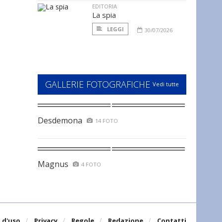
EDITORIA
La spia
LEGGI
30/07/2026
GALLERIE FOTOGRAFICHE
Vedi tutte
Desdemona
14 FOTO
Magnus
4 FOTO
 d'uso
Privacy
Regole
Redazione
Contatti