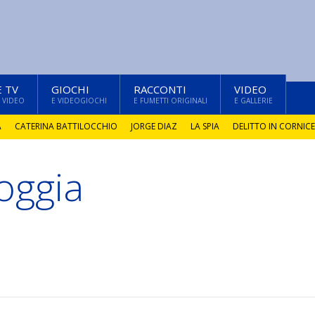
E TV
GIOCHI
RACCONTI
VIDEO
 VIDEO
E VIDEOGIOCHI
E FUMETTI ORIGINALI
E GALLERIE
A
CATERINA BATTILOCCHIO
JORGE DIAZ
LA SPIA
DELITTO IN CORNICE
oggia