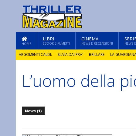
LIBRI
CINEMA
SERI
EBOOK E FUMETTI
NEWS E RECENSIONI
NEWS E
HOME
ARGOMENTI CALDI:
SILVIA DAI PRA'
BRILLARE
LA GUARDIAN
L’uomo della pi
GLI ANNI DI PIETRA
News (1)