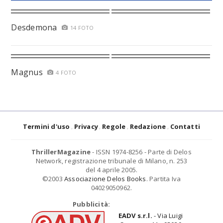
Desdemona
14 FOTO
Magnus
4 FOTO
Termini d'uso
Privacy
Regole
Redazione
Contatti
ThrillerMagazine
- ISSN 1974-8256 - Parte di Delos
Network, registrazione tribunale di Milano, n. 253
del 4 aprile 2005.
©2003
Associazione Delos Books
. Partita Iva
04029050962.
Pubblicità:
EADV s.r.l.
- Via Luigi