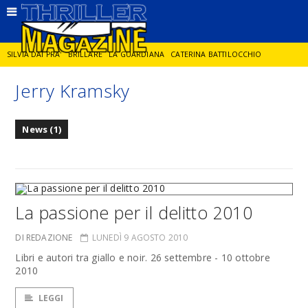
SILVIA DAI PRA'
BRILLARE
LA GUARDIANA
CATERINA BATTILOCCHIO
Jerry Kramsky
JORGE DIAZ
LA SPIA
DELITTO IN CORNICE
GIANCARLO DE CATALDO
News (1)
DIEGO ZANDEL
GLI ANNI DI PIETRA
La passione per il delitto 2010
DI REDAZIONE
LUNEDÌ 9 AGOSTO 2010
Libri e autori tra giallo e noir. 26 settembre - 10 ottobre
2010
LEGGI