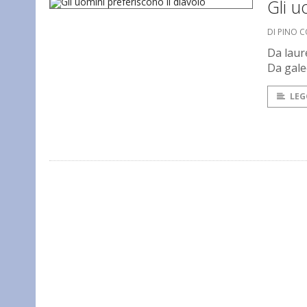
Gli u
DI PINO 
Da laure
Da gale
LEG