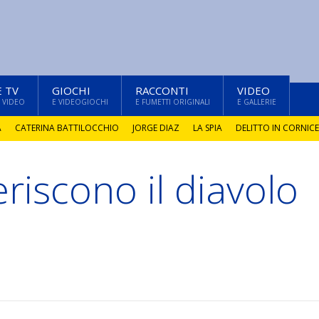
E TV
GIOCHI
RACCONTI
VIDEO
 VIDEO
E VIDEOGIOCHI
E FUMETTI ORIGINALI
E GALLERIE
A
CATERINA BATTILOCCHIO
JORGE DIAZ
LA SPIA
DELITTO IN CORNICE
riscono il diavolo