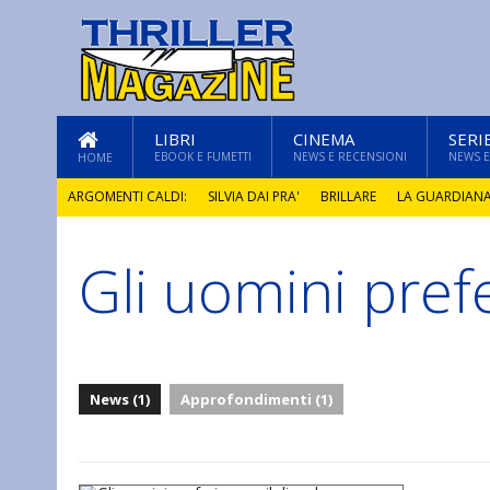
LIBRI
CINEMA
SERI
EBOOK E FUMETTI
NEWS E RECENSIONI
NEWS E
HOME
ARGOMENTI CALDI:
SILVIA DAI PRA'
BRILLARE
LA GUARDIAN
Gli uomini prefe
GLI ANNI DI PIETRA
News (1)
Approfondimenti (1)