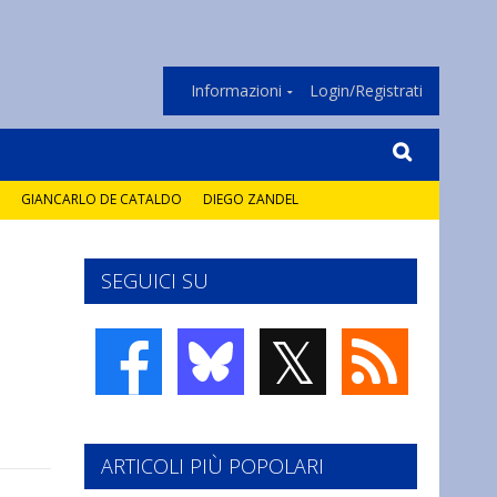
Informazioni
Login/Registrati
GIANCARLO DE CATALDO
DIEGO ZANDEL
SEGUICI SU
𝕏
ARTICOLI PIÙ POPOLARI