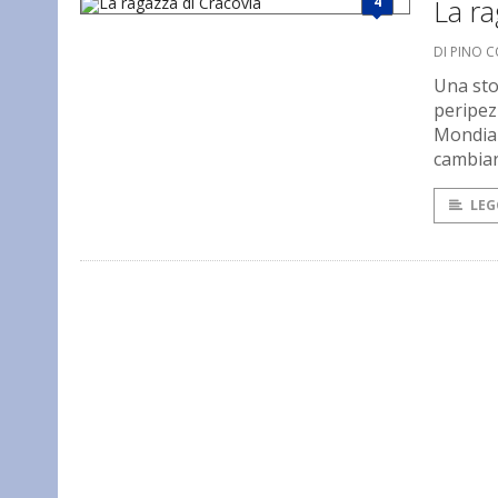
4
La ra
DI PINO 
Una sto
peripezi
Mondial
cambiare
LEG