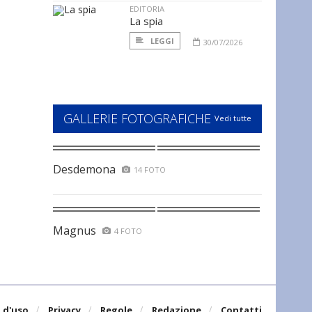
EDITORIA
La spia
LEGGI
30/07/2026
GALLERIE FOTOGRAFICHE
Vedi tutte
Desdemona
14 FOTO
Magnus
4 FOTO
 d'uso
Privacy
Regole
Redazione
Contatti