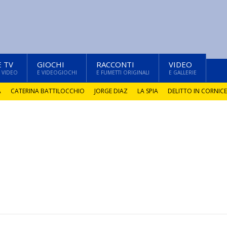
E TV
GIOCHI
RACCONTI
VIDEO
 VIDEO
E VIDEOGIOCHI
E FUMETTI ORIGINALI
E GALLERIE
A
CATERINA BATTILOCCHIO
JORGE DIAZ
LA SPIA
DELITTO IN CORNICE