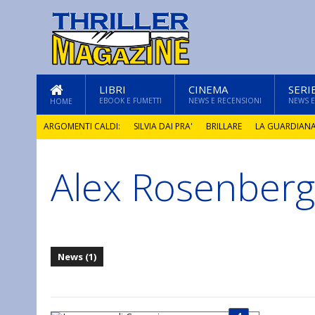
LIBRI
CINEMA
SERI
EBOOK E FUMETTI
NEWS E RECENSIONI
NEWS E
HOME
ARGOMENTI CALDI:
SILVIA DAI PRA'
BRILLARE
LA GUARDIAN
Alex Rosenberg
GLI ANNI DI PIETRA
News (1)