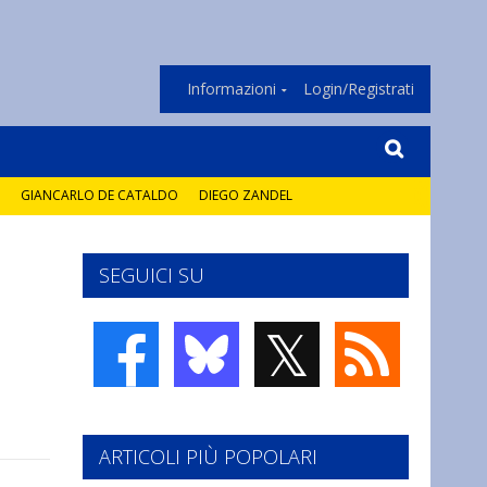
Informazioni
Login/Registrati
GIANCARLO DE CATALDO
DIEGO ZANDEL
SEGUICI SU
𝕏
ARTICOLI PIÙ POPOLARI