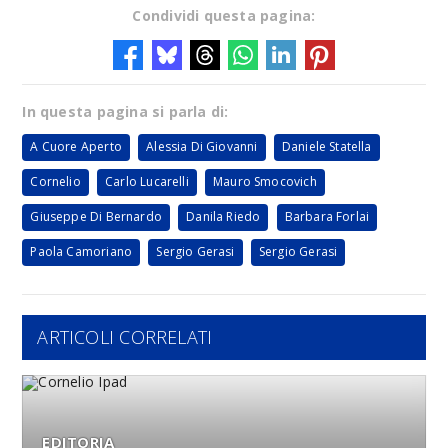
Condividi questa pagina:
In questa pagina si parla di:
A Cuore Aperto
Alessia Di Giovanni
Daniele Statella
Cornelio
Carlo Lucarelli
Mauro Smocovich
Giuseppe Di Bernardo
Danila Riedo
Barbara Forlai
Paola Camoriano
Sergio Gerasi
Sergio Gerasi
ARTICOLI CORRELATI
EDITORIA