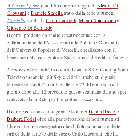
A Cuore Aperto
è un film cortometraggio di
Alessia Di
Giovanni
e
Daniele Statella
tratto dalla serie a fumetti
Cornelio
scritta da
Carlo Lucarelli
,
Mauro Smocovich
e
Giuseppe Di Bernardo
.
Il corto, prodotto da studio Creativecomics con la
collaborazione dell’Assessorato alle Politiche Giovanili e
dell’Università Popolare di Vercelli, è realizzato con il
benestare della casa editrice Star Comics che edita il fumetto.
A cuore aperto
andrà in onda sul canale SKY Coming Soon
Television (canale 180 Sky e visibile anche su digitale
terrestre) giovedì 22 ottobre alle ore 22,00 e in replica il
giorno dopo alle 12 preceduto questa settimana da uno spot
realizzato dalla Rete per l’importante occasione.
Il corto vede come protagoniste le attrici
Danila Riedo
e
Barbara Forlai
oltre alla partecipazione di noti fumettisti
(disegnatori e sceneggiatori che di fatto sono autori delle
strisce della serie) e dello stesso Carlo Lucarelli, che ha