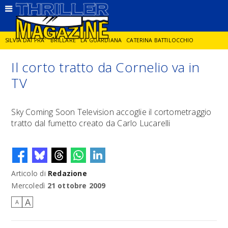
SILVIA DAI PRA'
BRILLARE
LA GUARDIANA
CATERINA BATTILOCCHIO
Il corto tratto da Cornelio va in
JORGE DIAZ
LA SPIA
DELITTO IN CORNICE
GIANCARLO DE CATALDO
TV
DIEGO ZANDEL
GLI ANNI DI PIETRA
Sky Coming Soon Television accoglie il cortometraggio
tratto dal fumetto creato da Carlo Lucarelli
Articolo di
Redazione
Mercoledì
21 ottobre 2009
A
A