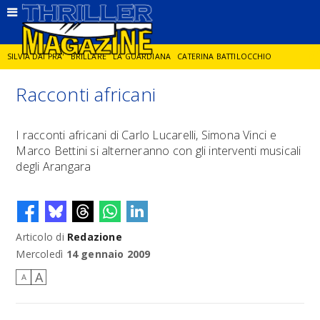
SILVIA DAI PRA'
BRILLARE
LA GUARDIANA
CATERINA BATTILOCCHIO
Racconti africani
JORGE DIAZ
LA SPIA
DELITTO IN CORNICE
GIANCARLO DE CATALDO
I racconti africani di Carlo Lucarelli, Simona Vinci e
Marco Bettini si alterneranno con gli interventi musicali
DIEGO ZANDEL
GLI ANNI DI PIETRA
degli Arangara
Articolo di
Redazione
Mercoledì
14 gennaio 2009
A
A