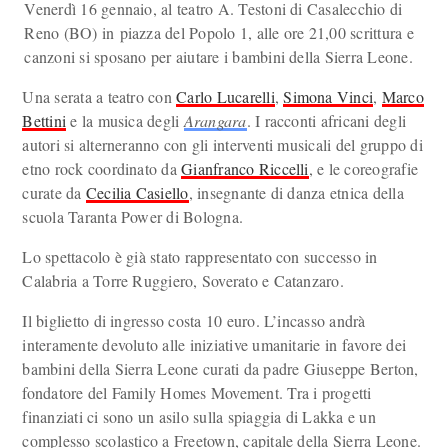
Venerdì 16 gennaio, al teatro A. Testoni di Casalecchio di
Reno (BO) in piazza del Popolo 1, alle ore 21,00 scrittura e
canzoni si sposano per aiutare i bambini della Sierra Leone.
Una serata a teatro con
Carlo Lucarelli
,
Simona Vinci
,
Marco
Bettini
e la musica degli
Arangara
. I racconti africani degli
autori si alterneranno con gli interventi musicali del gruppo di
etno rock coordinato da
Gianfranco Riccelli
, e le coreografie
curate da
Cecilia Casiello
, insegnante di danza etnica della
scuola Taranta Power di Bologna.
Lo spettacolo è già stato rappresentato con successo in
Calabria a Torre Ruggiero, Soverato e Catanzaro.
Il biglietto di ingresso costa 10 euro. L’incasso andrà
interamente devoluto alle iniziative umanitarie in favore dei
bambini della Sierra Leone curati da padre Giuseppe Berton,
fondatore del Family Homes Movement. Tra i progetti
finanziati ci sono un asilo sulla spiaggia di Lakka e un
complesso scolastico a Freetown, capitale della Sierra Leone.