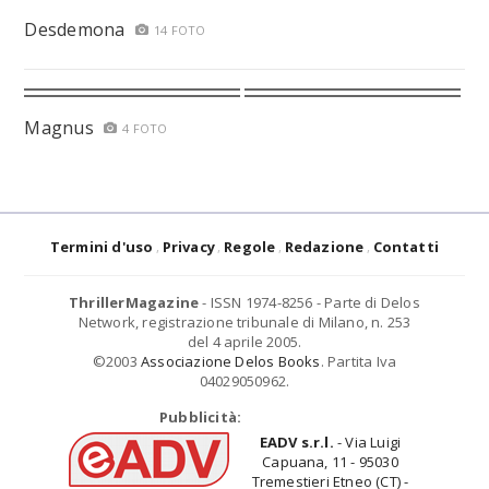
Desdemona
14 FOTO
Magnus
4 FOTO
Termini d'uso
Privacy
Regole
Redazione
Contatti
ThrillerMagazine
- ISSN 1974-8256 - Parte di Delos
Network, registrazione tribunale di Milano, n. 253
del 4 aprile 2005.
©2003
Associazione Delos Books
. Partita Iva
04029050962.
Pubblicità:
EADV s.r.l.
- Via Luigi
Capuana, 11 - 95030
Tremestieri Etneo (CT) -