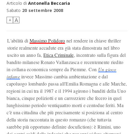
Articolo di
Antonella Beccaria
Sabato
20 settembre 2008
A
A
L'abilità di
Massimo Polidoro
nel rendere in chiave thriller
storie realmente accadute era già stata dimostrata nel libro
uscito un anno fa,
Etica Criminale
, incentrato sulla figura del
bandito milanese Renato Vallanzasca e recentemente riedito
in collana economica sempre da Piemme. Con
Un gioco
infame
invece Massimo cambia ambientazione e dal
capoluogo lombardo passa all'Emilia Romagna e alle Marche,
regioni in cui tra il 1987 e il 1994 agirono i banditi della Uno
bianca, cinque poliziotti e un carrozziere che fecero in quel
lunghissimo periodo ventiquattro morti e centodue feriti. Ma
c'è una cittadina che più precisamente si posiziona al centro
della storia raccontata in questo romanzo (che tuttavia
sarebbe più opportuno definire docufiction): è Rimini, uno
dei centri caldi delle indagini che per anni videro alternarsi