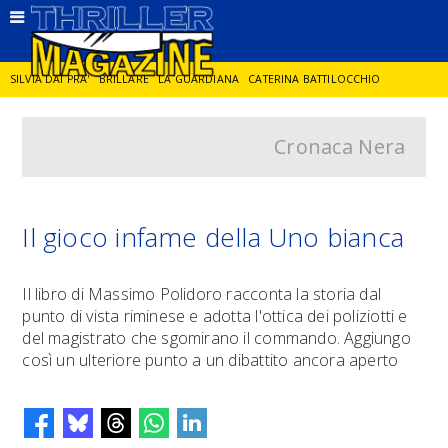
SILVIA DAI PRA'
BRILLARE
LA GUARDIANA
CATERINA BATTILOCCHIO
Cronaca Nera
JORGE DIAZ
LA SPIA
DELITTO IN CORNICE
GIANCARLO DE CATALDO
DIEGO ZANDEL
GLI ANNI DI PIETRA
Il gioco infame della Uno bianca
Il libro di Massimo Polidoro racconta la storia dal
punto di vista riminese e adotta l'ottica dei poliziotti e
del magistrato che sgomirano il commando. Aggiungo
così un ulteriore punto a un dibattito ancora aperto