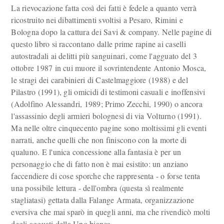
La rievocazione fatta così dei fatti è fedele a quanto verrà
ricostruito nei dibattimenti svoltisi a Pesaro, Rimini e
Bologna dopo la cattura dei Savi & company. Nelle pagine di
questo libro si raccontano dalle prime rapine ai caselli
autostradali ai delitti più sanguinari, come l'agguato del 3
ottobre 1987 in cui muore il sovrintendente Antonio Mosca,
le stragi dei carabinieri di Castelmaggiore (1988) e del
Pilastro (1991), gli omicidi di testimoni casuali e inoffensivi
(Adolfino Alessandri, 1989; Primo Zecchi, 1990) o ancora
l'assassinio degli armieri bolognesi di via Volturno (1991).
Ma nelle oltre cinquecento pagine sono moltissimi gli eventi
narrati, anche quelli che non finiscono con la morte di
qualuno. E l'unica concessione alla fantasia è per un
personaggio che di fatto non è mai esistito: un anziano
faccendiere di cose sporche che rappresenta - o forse tenta
una possibile lettura - dell'ombra (questa sì realmente
stagliatasi) gettata dalla Falange Armata, organizzazione
eversiva che mai sparò in quegli anni, ma che rivendicò molti
degli agguati della Uno bianca.