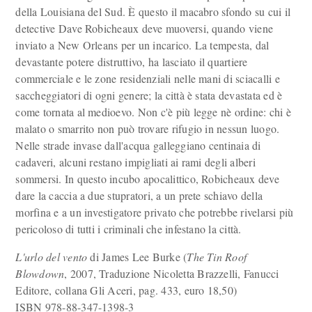
della Louisiana del Sud. È questo il macabro sfondo su cui il
detective Dave Robicheaux deve muoversi, quando viene
inviato a New Orleans per un incarico. La tempesta, dal
devastante potere distruttivo, ha lasciato il quartiere
commerciale e le zone residenziali nelle mani di sciacalli e
saccheggiatori di ogni genere; la città è stata devastata ed è
come tornata al medioevo. Non c'è più legge nè ordine: chi è
malato o smarrito non può trovare rifugio in nessun luogo.
Nelle strade invase dall'acqua galleggiano centinaia di
cadaveri, alcuni restano impigliati ai rami degli alberi
sommersi. In questo incubo apocalittico, Robicheaux deve
dare la caccia a due stupratori, a un prete schiavo della
morfina e a un investigatore privato che potrebbe rivelarsi più
pericoloso di tutti i criminali che infestano la città.
L'urlo del vento
di James Lee Burke (
The Tin Roof
Blowdown
, 2007, Traduzione Nicoletta Brazzelli, Fanucci
Editore, collana Gli Aceri, pag. 433, euro 18,50)
ISBN 978-88-347-1398-3