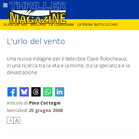
SILVIA DAI PRA'
BRILLARE
LA GUARDIANA
CATERINA BATTILOCCHIO
L'urlo del vento
JORGE DIAZ
LA SPIA
DELITTO IN CORNICE
GIANCARLO DE CATALDO
Una nuova indagine per il detective Dave Robicheaux,
in una ricerca tra la vita e la morte, tra la speranza e la
DIEGO ZANDEL
GLI ANNI DI PIETRA
devastazione
Articolo di
Pino Cottogni
Mercoledì
25 giugno 2008
A
A