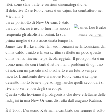
libri, sono state tratte le versioni cinematografiche.
Il detective Dave Robicheaux è un cajun, ha combatturo nel
Vietnam, è
un ex poliziotto di New Orleans è stato
un alcolista, ne è uscito fuori ma ancora
frequenta gli alcolisti anonimi, la sua
James Lee Burke
prima moglie è stata assassinata tempo fa.
James Lee Burke ambienta i suoi romanzi nella Louisiana dal
clima caldo-umido e la sua scrittura riflette un poco questo
clima, lenta, finemente particolareggiata. Il protagonista è un
uomo normale con i tanti difetti e i tanti problemi di ognuno
di noi, con un passato molto sofferto e un futuro sempre
incerto. L'ambiente dove si muove Robicheaux è sempre
descritto molto bene e i personaggi anche quelli secondari si
rivelano veri e non degli stereotipi.
Questa volta troviamo il protagonista che deve effettuare delle
indagini in una New Orleans distrutta dall'uragano Katrina.
È il 2005. L'uragano Katrina ha cambiato per sempre il volto