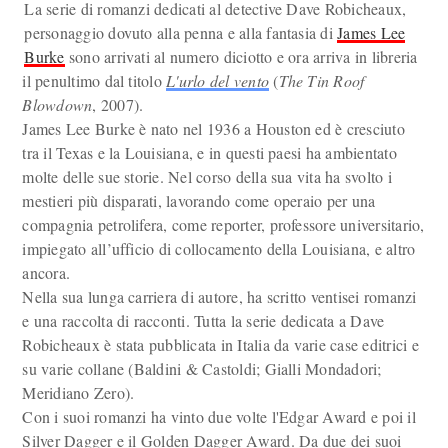
La serie di romanzi dedicati al detective Dave Robicheaux,
personaggio dovuto alla penna e alla fantasia di
James Lee
Burke
sono arrivati al numero diciotto e ora arriva in libreria
il penultimo dal titolo
L'urlo del vento
(
The Tin Roof
Blowdown
, 2007).
James Lee Burke è nato nel 1936 a Houston ed è cresciuto
tra il Texas e la Louisiana, e in questi paesi ha ambientato
molte delle sue storie. Nel corso della sua vita ha svolto i
mestieri più disparati, lavorando come operaio per una
compagnia petrolifera, come reporter, professore universitario,
impiegato all’ufficio di collocamento della Louisiana, e altro
ancora.
Nella sua lunga carriera di autore, ha scritto ventisei romanzi
e una raccolta di racconti. Tutta la serie dedicata a Dave
Robicheaux è stata pubblicata in Italia da varie case editrici e
su varie collane (Baldini & Castoldi; Gialli Mondadori;
Meridiano Zero).
Con i suoi romanzi ha vinto due volte l'Edgar Award e poi il
Silver Dagger e il Golden Dagger Award. Da due dei suoi