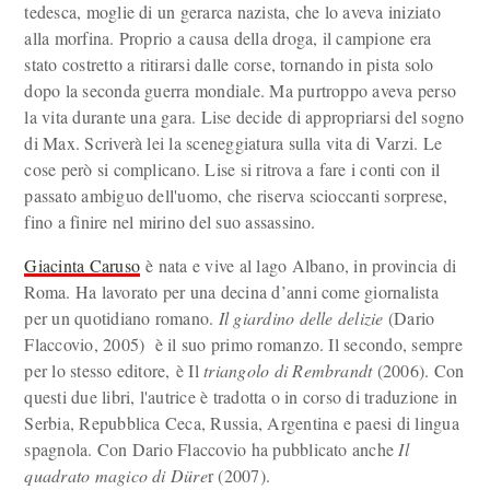
tedesca, moglie di un gerarca nazista, che lo aveva iniziato
alla morfina. Proprio a causa della droga, il campione era
stato costretto a ritirarsi dalle corse, tornando in pista solo
dopo la seconda guerra mondiale. Ma purtroppo aveva perso
la vita durante una gara. Lise decide di appropriarsi del sogno
di Max. Scriverà lei la sceneggiatura sulla vita di Varzi. Le
cose però si complicano. Lise si ritrova a fare i conti con il
passato ambiguo dell'uomo, che riserva scioccanti sorprese,
fino a finire nel mirino del suo assassino.
Giacinta Caruso
è nata e vive al lago Albano, in provincia di
Roma. Ha lavorato per una decina d’anni come giornalista
per un quotidiano romano.
Il giardino delle delizie
(Dario
Flaccovio, 2005) è il suo primo romanzo. Il secondo, sempre
per lo stesso editore, è Il
triangolo di Rembrandt
(2006). Con
questi due libri, l'autrice è tradotta o in corso di traduzione in
Serbia, Repubblica Ceca, Russia, Argentina e paesi di lingua
spagnola. Con Dario Flaccovio ha pubblicato anche
Il
quadrato magico di Düre
r (2007).