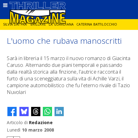
SILVIA DAI PRA'
BRILLARE
LA GUARDIANA
CATERINA BATTILOCCHIO
L'uomo che rubava manoscritti
JORGE DIAZ
LA SPIA
DELITTO IN CORNICE
GIANCARLO DE CATALDO
Sarà in libreria il 15 marzo il nuovo romanzo di Giacinta
Caruso. Alternando due piani temporali e passando
DIEGO ZANDEL
GLI ANNI DI PIETRA
dalla realtà storica alla finzione, l'autrice racconta il
furto di una sceneggiatura sulla vita di Achille Varzi, il
campione automobilistico che fu l'eterno rivale di Tazio
Nuvolari
Articolo di
Redazione
Lunedì
10 marzo 2008