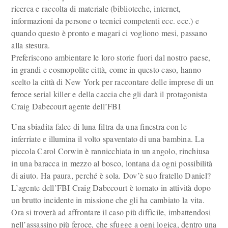
ricerca e raccolta di materiale (biblioteche, internet,
informazioni da persone o tecnici competenti ecc. ecc.) e
quando questo è pronto e magari ci vogliono mesi, passano
alla stesura.
Preferiscono ambientare le loro storie fuori dal nostro paese,
in grandi e cosmopolite città, come in questo caso, hanno
scelto la città di New York per raccontare delle imprese di un
feroce serial killer e della caccia che gli darà il protagonista
Craig Dabecourt agente dell’FBI
Una sbiadita falce di luna filtra da una finestra con le
inferriate e illumina il volto spaventato di una bambina. La
piccola Carol Corwin è rannicchiata in un angolo, rinchiusa
in una baracca in mezzo al bosco, lontana da ogni possibilità
di aiuto. Ha paura, perché è sola. Dov’è suo fratello Daniel?
L’agente dell’FBI Craig Dabecourt è tornato in attività dopo
un brutto incidente in missione che gli ha cambiato la vita.
Ora si troverà ad affrontare il caso più difficile, imbattendosi
nell’assassino più feroce, che sfugge a ogni logica, dentro una