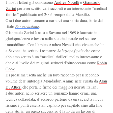
I nostri lettori già conoscono
Andrea Novelli
e
Gianpaolo
Zarini
per aver scritto vari racconti e un interessante “medical
thriller” pubblicato nel 2005 sempre dalla Marsilio.
Ora i due autori tornano a narrarci una storia dura, forte dal
titolo
Per esclusione
.
Gianpaolo Zarini è nato a Savona nel 1969 è laureato in
giurisprudenza e lavora nella sua città natale nel settore
immobiliare. Con l’amico Andrea Novelli che vive anche lui
a Savona, ha scritto il romanzo
Soluzione finale
che come
abbiamo scritto è un “medical thriller” molto interessante e
che è al livello dei migliori scrittori d’oltreoceano come
Robin
Cook
.
Di prossima uscita anche un loro racconto per il secondo
volume dell’ antologia Mondadori Anime nere curata da
Alan
D. Altieri
che porta le firme dei maggiori noiristi italiani.
I due autori nello scrivere un romanzo hanno ormai una
tecnica collaudata, d’accordo partono da una scaletta in cui
fissano i punti essenziali capitolo per capitolo sino alla fine
della storia, un passo successivo è fatto da un lavoro di