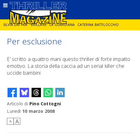
SILVIA DAI PRA'
BRILLARE
LA GUARDIANA
CATERINA BATTILOCCHIO
Per esclusione
JORGE DIAZ
LA SPIA
DELITTO IN CORNICE
GIANCARLO DE CATALDO
E’ scritto a quattro mani questo thriller di forte impatto
emotivo. La storia della caccia ad un serial killer che
DIEGO ZANDEL
GLI ANNI DI PIETRA
uccide bambini
Articolo di
Pino Cottogni
Lunedì
10 marzo 2008
A
A