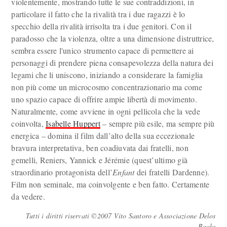
violentemente, mostrando tutte le sue contraddizioni, in
particolare il fatto che la rivalità tra i due ragazzi è lo
specchio della rivalità irrisolta tra i due genitori. Con il
paradosso che la violenza, oltre a una dimensione distruttrice,
sembra essere l'unico strumento capace di permettere ai
personaggi di prendere piena consapevolezza della natura dei
legami che li uniscono, iniziando a considerare la famiglia
non più come un microcosmo concentrazionario ma come
uno spazio capace di offrire ampie libertà di movimento.
Naturalmente, come avviene in ogni pellicola che la vede
coinvolta,
Isabelle Huppert
– sempre più esile, ma sempre più
energica – domina il film dall’alto della sua eccezionale
bravura interpretativa, ben coadiuvata dai fratelli, non
gemelli, Reniers, Yannick e Jérémie (quest’ultimo già
straordinario protagonista dell’
Enfant
dei fratelli Dardenne).
Film non seminale, ma coinvolgente e ben fatto. Certamente
da vedere.
Tutti i diritti riservati ©2007 Vito Santoro e Associazione Delos
Books