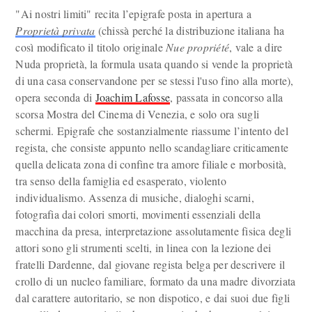
"Ai nostri limiti" recita l’epigrafe posta in apertura a
Proprietà privata
(chissà perché la distribuzione italiana ha
così modificato il titolo originale
Nue propriété
, vale a dire
Nuda proprietà, la formula usata quando si vende la proprietà
di una casa conservandone per se stessi l'uso fino alla morte),
opera seconda di
Joachim Lafosse
, passata in concorso alla
scorsa Mostra del Cinema di Venezia, e solo ora sugli
schermi. Epigrafe che sostanzialmente riassume l’intento del
regista, che consiste appunto nello scandagliare criticamente
quella delicata zona di confine tra amore filiale e morbosità,
tra senso della famiglia ed esasperato, violento
individualismo. Assenza di musiche, dialoghi scarni,
fotografia dai colori smorti, movimenti essenziali della
macchina da presa, interpretazione assolutamente fisica degli
attori sono gli strumenti scelti, in linea con la lezione dei
fratelli Dardenne, dal giovane regista belga per descrivere il
crollo di un nucleo familiare, formato da una madre divorziata
dal carattere autoritario, se non dispotico, e dai suoi due figli