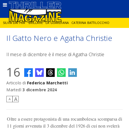
SILVIA DAI PRA'
BRILLARE
LA GUARDIANA
CATERINA BATTILOCCHIO
Il Gatto Nero e Agatha Christie
JORGE DIAZ
LA SPIA
DELITTO IN CORNICE
GIANCARLO DE CATALDO
Il mese di dicembre è il mese di Agatha Christie
DIEGO ZANDEL
GLI ANNI DI PIETRA
16
Articolo di
Federica Marchetti
Martedì
3 dicembre 2024
A
A
Oltre a essere protagonista di una rocambolesca scomparsa di
11 giorni avvenuta il 3 dicembre del 1926 di cui non svelerà