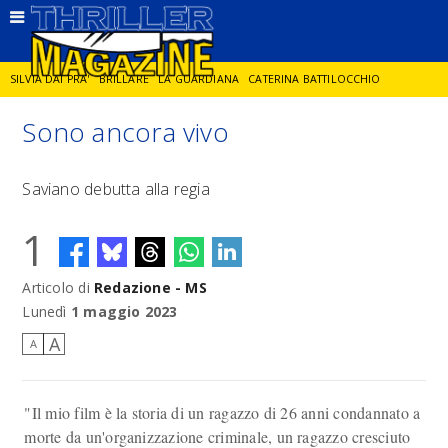
SILVIA DAI PRA'
BRILLARE
LA GUARDIANA
CATERINA BATTILOCCHIO
Sono ancora vivo
JORGE DIAZ
LA SPIA
DELITTO IN CORNICE
GIANCARLO DE CATALDO
Saviano debutta alla regia
DIEGO ZANDEL
GLI ANNI DI PIETRA
1
Articolo di
Redazione - MS
Lunedì
1 maggio 2023
A
A
"Il mio film è la storia di un ragazzo di 26 anni condannato a
morte da un'organizzazione criminale, un ragazzo cresciuto