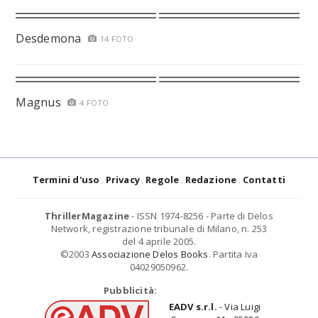
Desdemona
14 FOTO
Magnus
4 FOTO
Termini d'uso
Privacy
Regole
Redazione
Contatti
ThrillerMagazine
- ISSN 1974-8256 - Parte di Delos
Network, registrazione tribunale di Milano, n. 253
del 4 aprile 2005.
©2003
Associazione Delos Books
. Partita Iva
04029050962.
Pubblicità:
EADV s.r.l.
- Via Luigi