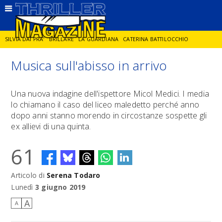
SILVIA DAI PRA'
BRILLARE
LA GUARDIANA
CATERINA BATTILOCCHIO
Musica sull'abisso in arrivo
JORGE DIAZ
LA SPIA
DELITTO IN CORNICE
GIANCARLO DE CATALDO
Una nuova indagine dell'ispettore Micol Medici. I media
lo chiamano il caso del liceo maledetto perché anno
DIEGO ZANDEL
GLI ANNI DI PIETRA
dopo anni stanno morendo in circostanze sospette gli
ex allievi di una quinta.
61
Articolo di
Serena Todaro
Lunedì
3 giugno 2019
A
A