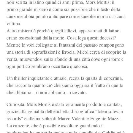
noir scritta in latino quindici anni prima, Mors Mortis: il
primo grande mistero è come sia possibile che il testo della
canzone abbia potuto anticipare come sarebbe morta ciascuna
vittima.
Altro mistero è perché quegli allievi, appassionati di latino,
erano ossessionati dalla morte. Cosa lega questi decessi?
Mentre le voci collegate ai fantasmi del passato compongono
una storia di sopraffazioni e ferocia, Micol cerca di scoprire la
verità, muovendosi sullo sfondo di una città dove ogni torre e
ogni portico sembrano occultare qualcosa.
Un thriller inquietante e attuale, recita la quarta di copertina,
che racconta quanto ciò che siamo oggi sia il frutto di quello
che abbiamo – o non abbiamo – ricevuto.
Curiosità: Mors Mortis è stata veramente prodotto e cantata,
grazie alla genialità dell'etichetta discografica “toten schwan
records” e alle muscihe di Marco Valenti e Eugenio Mazza.
La canzone, che è possibile ascoltare guardando il
booktrailer, ha uno stile molto simile a quello dei Goblin ed è