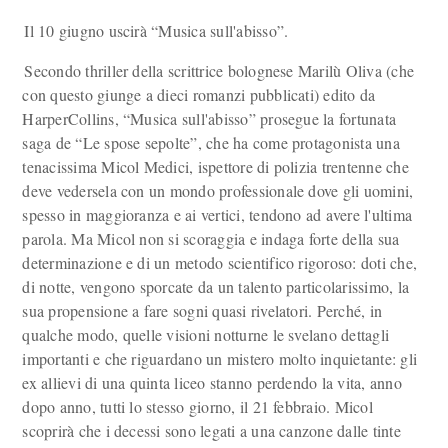
Il 10 giugno uscirà “Musica sull'abisso”.
Secondo thriller della scrittrice bolognese Marilù Oliva (che
con questo giunge a dieci romanzi pubblicati) edito da
HarperCollins, “Musica sull'abisso” prosegue la fortunata
saga de “Le spose sepolte”, che ha come protagonista una
tenacissima Micol Medici, ispettore di polizia trentenne che
deve vedersela con un mondo professionale dove gli uomini,
spesso in maggioranza e ai vertici, tendono ad avere l'ultima
parola. Ma Micol non si scoraggia e indaga forte della sua
determinazione e di un metodo scientifico rigoroso: doti che,
di notte, vengono sporcate da un talento particolarissimo, la
sua propensione a fare sogni quasi rivelatori. Perché, in
qualche modo, quelle visioni notturne le svelano dettagli
importanti e che riguardano un mistero molto inquietante: gli
ex allievi di una quinta liceo stanno perdendo la vita, anno
dopo anno, tutti lo stesso giorno, il 21 febbraio. Micol
scoprirà che i decessi sono legati a una canzone dalle tinte