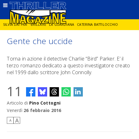
SILVIA DAI PRA'
BRILLARE
LA GUARDIANA
CATERINA BATTILOCCHIO
Gente che uccide
JORGE DIAZ
LA SPIA
DELITTO IN CORNICE
GIANCARLO DE CATALDO
Torna in azione il detective Charlie “Bird” Parker. E’ il
terzo romanzo dedicato a questo investigatore creato
DIEGO ZANDEL
GLI ANNI DI PIETRA
nel 1999 dallo scrittore John Connolly.
11
Articolo di
Pino Cottogni
Venerdì
26 febbraio 2016
A
A