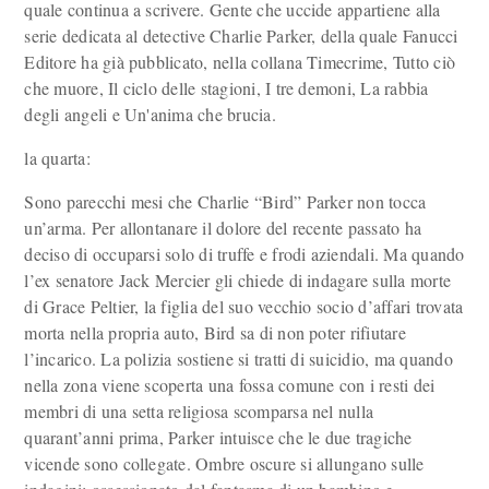
quale continua a scrivere. Gente che uccide appartiene alla
serie dedicata al detective Charlie Parker, della quale Fanucci
Editore ha già pubblicato, nella collana Timecrime, Tutto ciò
che muore, Il ciclo delle stagioni, I tre demoni, La rabbia
degli angeli e Un'anima che brucia.
la quarta:
Sono parecchi mesi che Charlie “Bird” Parker non tocca
un’arma. Per allontanare il dolore del recente passato ha
deciso di occuparsi solo di truffe e frodi aziendali. Ma quando
l’ex senatore Jack Mercier gli chiede di indagare sulla morte
di Grace Peltier, la figlia del suo vecchio socio d’affari trovata
morta nella propria auto, Bird sa di non poter rifiutare
l’incarico. La polizia sostiene si tratti di suicidio, ma quando
nella zona viene scoperta una fossa comune con i resti dei
membri di una setta religiosa scomparsa nel nulla
quarant’anni prima, Parker intuisce che le due tragiche
vicende sono collegate. Ombre oscure si allungano sulle