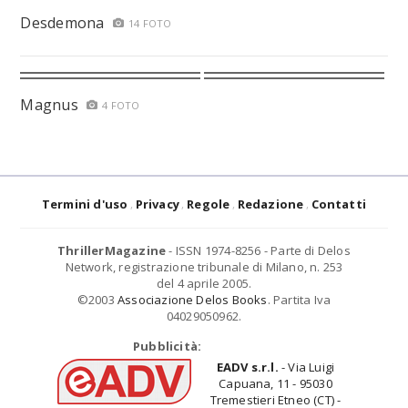
Desdemona
14 FOTO
Magnus
4 FOTO
Termini d'uso
Privacy
Regole
Redazione
Contatti
ThrillerMagazine
- ISSN 1974-8256 - Parte di Delos
Network, registrazione tribunale di Milano, n. 253
del 4 aprile 2005.
©2003
Associazione Delos Books
. Partita Iva
04029050962.
Pubblicità:
EADV s.r.l.
- Via Luigi
Capuana, 11 - 95030
Tremestieri Etneo (CT) -