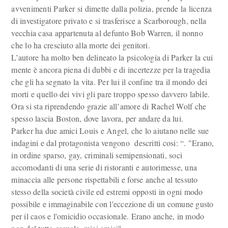
avvenimenti Parker si dimette dalla polizia, prende la licenza
di investigatore privato e si trasferisce a Scarborough, nella
vecchia casa appartenuta al defunto Bob Warren, il nonno
che lo ha cresciuto alla morte dei genitori.
L’autore ha molto ben delineato la psicologia di Parker la cui
mente è ancora piena di dubbi e di incertezze per la tragedia
che gli ha segnato la vita. Per lui il confine tra il mondo dei
morti e quello dei vivi gli pare troppo spesso davvero labile.
Ora si sta riprendendo grazie all’amore di Rachel Wolf che
spesso lascia Boston, dove lavora, per andare da lui.
Parker ha due amici Louis e Angel, che lo aiutano nelle sue
indagini e dal protagonista vengono descritti cosi: “. "Erano,
in ordine sparso, gay, criminali semipensionati, soci
accomodanti di una serie di ristoranti e autorimesse, una
minaccia alle persone rispettabili e forse anche al tessuto
stesso della società civile ed estremi opposti in ogni modo
possibile e immaginabile con l'eccezione di un comune gusto
per il caos e l'omicidio occasionale. Erano anche, in modo