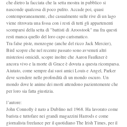
che dietro la facciata che la setta mostra in pubblico si
nasconde qualcosa di poco pulito. Accade poi, quasi
contemporaneamente, che casualmente sulle rive di un lago
viene ritrovata una fossa con i resti di tutti gli appartenenti
scomparsi della setta di "battisti di Aroostook" ma fra questi
resti manca quello del loro capo carismatico.
Tra false piste, menzogne (anche del ricco Jack Mercier),
Bird scopre che nel recente passato sono avvenuti altri
misteriosi omicidi, scopre inoltre che Aaron Faulkner è
ancora vivo e la morte di Grace è dovuta a questa ricomparsa.
Aiutato, come sempre dai suoi amici Louis e Angel, Parker
deve scendere nelle profondità di un mondo oscuro. Un
mondo dove le anime dei morti attendono pazientemente che
per loro sia fatta giustizia.
l’autore:
John Connolly è nato a Dublino nel 1968. Ha lavorato come
barista e tuttofare nei grandi magazzini Harrods e come
giornalista freelance per il quotidiano The Irish Times, per il