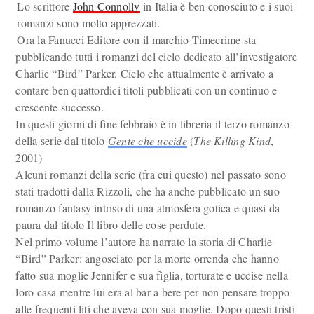
Lo scrittore
John Connolly
in Italia è ben conosciuto e i suoi
romanzi sono molto apprezzati.
Ora la Fanucci Editore con il marchio Timecrime sta
pubblicando tutti i romanzi del ciclo dedicato all’investigatore
Charlie “Bird” Parker. Ciclo che attualmente è arrivato a
contare ben quattordici titoli pubblicati con un continuo e
crescente successo.
In questi giorni di fine febbraio è in libreria il terzo romanzo
della serie dal titolo
Gente che uccide
(
The Killing Kind
,
2001)
Alcuni romanzi della serie (fra cui questo) nel passato sono
stati tradotti dalla Rizzoli, che ha anche pubblicato un suo
romanzo fantasy intriso di una atmosfera gotica e quasi da
paura dal titolo Il libro delle cose perdute.
Nel primo volume l’autore ha narrato la storia di Charlie
“Bird” Parker: angosciato per la morte orrenda che hanno
fatto sua moglie Jennifer e sua figlia, torturate e uccise nella
loro casa mentre lui era al bar a bere per non pensare troppo
alle frequenti liti che aveva con sua moglie. Dopo questi tristi