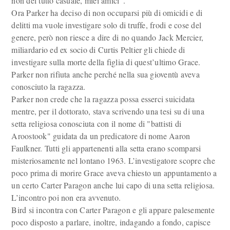
non del tutto casuale, miei amici".
Ora Parker ha deciso di non occuparsi più di omicidi e di
delitti ma vuole investigare solo di truffe, frodi e cose del
genere, però non riesce a dire di no quando Jack Mercier,
miliardario ed ex socio di Curtis Peltier gli chiede di
investigare sulla morte della figlia di quest’ultimo Grace.
Parker non rifiuta anche perché nella sua gioventù aveva
conosciuto la ragazza.
Parker non crede che la ragazza possa esserci suicidata
mentre, per il dottorato, stava scrivendo una tesi su di una
setta religiosa conosciuta con il nome di "battisti di
Aroostook" guidata da un predicatore di nome Aaron
Faulkner. Tutti gli appartenenti alla setta erano scomparsi
misteriosamente nel lontano 1963. L’investigatore scopre che
poco prima di morire Grace aveva chiesto un appuntamento a
un certo Carter Paragon anche lui capo di una setta religiosa.
L’incontro poi non era avvenuto.
Bird si incontra con Carter Paragon e gli appare palesemente
poco disposto a parlare, inoltre, indagando a fondo, capisce