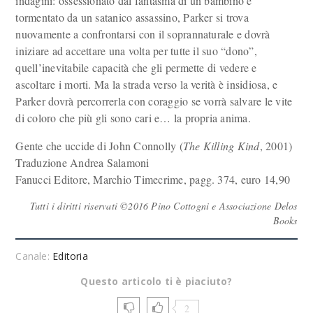
indagini: ossessionato dal fantasma di un bambino e
tormentato da un satanico assassino, Parker si trova
nuovamente a confrontarsi con il soprannaturale e dovrà
iniziare ad accettare una volta per tutte il suo “dono”,
quell’inevitabile capacità che gli permette di vedere e
ascoltare i morti. Ma la strada verso la verità è insidiosa, e
Parker dovrà percorrerla con coraggio se vorrà salvare le vite
di coloro che più gli sono cari e… la propria anima.
Gente che uccide di John Connolly (
The Killing Kind
, 2001)
Traduzione Andrea Salamoni
Fanucci Editore, Marchio Timecrime, pagg. 374, euro 14,90
Tutti i diritti riservati ©2016 Pino Cottogni e Associazione Delos
Books
Canale:
Editoria
Questo articolo ti è piaciuto?
2