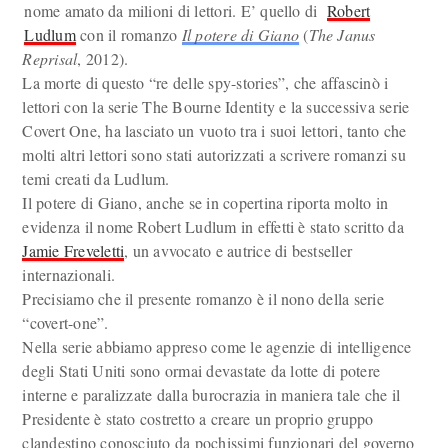
nome amato da milioni di lettori. E’ quello di
Robert
Ludlum
con il romanzo
Il potere di Giano
(
The Janus
Reprisal
, 2012).
La morte di questo “re delle spy-stories”, che affascinò i
lettori con la serie The Bourne Identity e la successiva serie
Covert One, ha lasciato un vuoto tra i suoi lettori, tanto che
molti altri lettori sono stati autorizzati a scrivere romanzi su
temi creati da Ludlum.
Il potere di Giano, anche se in copertina riporta molto in
evidenza il nome Robert Ludlum in effetti è stato scritto da
Jamie Freveletti
, un avvocato e autrice di bestseller
internazionali.
Precisiamo che il presente romanzo è il nono della serie
“covert-one”.
Nella serie abbiamo appreso come le agenzie di intelligence
degli Stati Uniti sono ormai devastate da lotte di potere
interne e paralizzate dalla burocrazia in maniera tale che il
Presidente è stato costretto a creare un proprio gruppo
clandestino conosciuto da pochissimi funzionari del governo