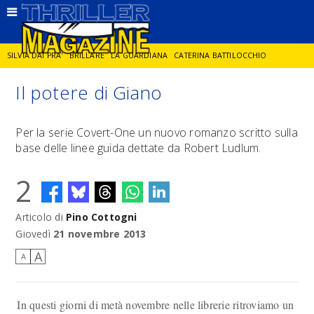
SILVIA DAI PRA'
BRILLARE
LA GUARDIANA
CATERINA BATTILOCCHIO
Il potere di Giano
JORGE DIAZ
LA SPIA
DELITTO IN CORNICE
GIANCARLO DE CATALDO
Per la serie Covert-One un nuovo romanzo scritto sulla
base delle linee guida dettate da Robert Ludlum.
DIEGO ZANDEL
GLI ANNI DI PIETRA
2
Articolo di
Pino Cottogni
Giovedì
21 novembre 2013
A
A
In questi giorni di metà novembre nelle librerie ritroviamo un