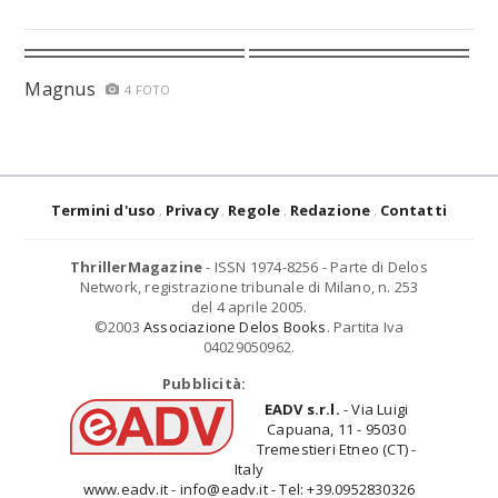
Magnus
4 FOTO
Termini d'uso
Privacy
Regole
Redazione
Contatti
ThrillerMagazine
- ISSN 1974-8256 - Parte di Delos
Network, registrazione tribunale di Milano, n. 253
del 4 aprile 2005.
©2003
Associazione Delos Books
. Partita Iva
04029050962.
Pubblicità:
EADV s.r.l.
- Via Luigi
Capuana, 11 - 95030
Tremestieri Etneo (CT) -
Italy
www.eadv.it - info@eadv.it - Tel: +39.0952830326