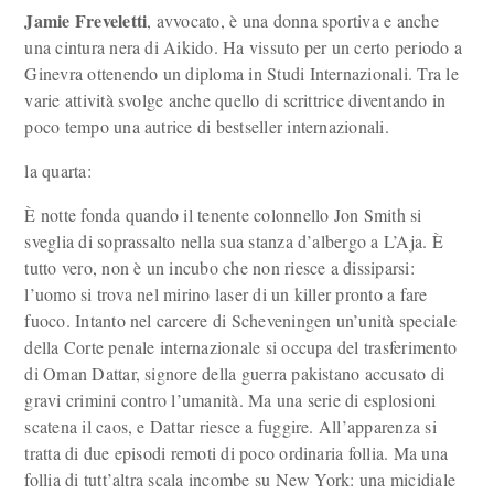
Jamie Freveletti
, avvocato, è una donna sportiva e anche
una cintura nera di Aikido. Ha vissuto per un certo periodo a
Ginevra ottenendo un diploma in Studi Internazionali. Tra le
varie attività svolge anche quello di scrittrice diventando in
poco tempo una autrice di bestseller internazionali.
la quarta:
È notte fonda quando il tenente colonnello Jon Smith si
sveglia di soprassalto nella sua stanza d’albergo a L’Aja. È
tutto vero, non è un incubo che non riesce a dissiparsi:
l’uomo si trova nel mirino laser di un killer pronto a fare
fuoco. Intanto nel carcere di Scheveningen un’unità speciale
della Corte penale internazionale si occupa del trasferimento
di Oman Dattar, signore della guerra pakistano accusato di
gravi crimini contro l’umanità. Ma una serie di esplosioni
scatena il caos, e Dattar riesce a fuggire. All’apparenza si
tratta di due episodi remoti di poco ordinaria follia. Ma una
follia di tutt’altra scala incombe su New York: una micidiale