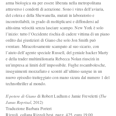
arma biologica sta per essere liberata nella metropolitana
attraverso i condotti di aerazione. Sono i virus dell’aviaria,
del colera e della Shewanella, mutati in laboratorio e
incontrollabili, in grado di moltiplicarsi e diffondersi ad
altissima velocità senza lasciare scampo. New York è solo
l’inizio: tutto l’Occidente rischia di cadere vittima di un piano
ordito dai giustizieri di Giano che solo Jon Smith può
sventare. Miracolosamente scampato al suo sicario, con
l’aiuto dell’agente speciale Russell, del geniale hacker Marty
e della trader multimilionaria Rebecca Nolan riuscirà in
un’impresa ai limiti dell’impossibile. Fughe rocambolesche,
inseguimenti mozzafiato e scontri all’ultimo sangue in un
nuovo episodio tratteggiato con mano sicura dal numero 1 del
technothriller al mondo.
Il potere di Giano
di Robert Ludlum e Jamie Freveletti (
The
Janus Reprisal
, 2012)
Traduzione Barbara Porteri
Rizzoli, collana Rizzoli best, pagg. 425, euro 19,00