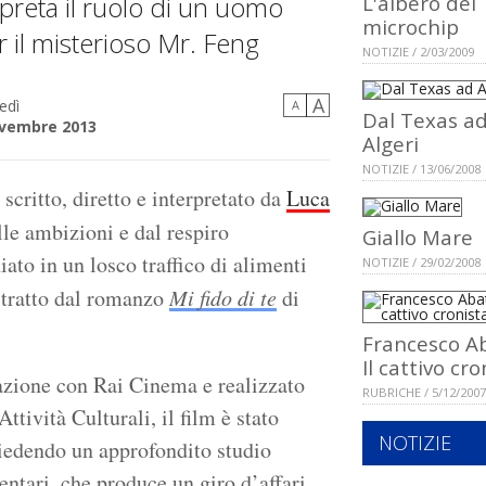
preta il ruolo di un uomo
L'albero dei
microchip
r il misterioso Mr. Feng
NOTIZIE / 2/03/2009
A
edì
A
Dal Texas a
ovembre 2013
Algeri
NOTIZIE / 13/06/2008
 scritto, diretto e interpretato da
Luca
alle ambizioni e dal respiro
Giallo Mare
iato in un losco traffico di alimenti
NOTIZIE / 29/02/2008
e tratto dal romanzo
Mi fido di te
di
Francesco A
Il cattivo cro
zione con Rai Cinema e realizzato
RUBRICHE / 5/12/2007
ttività Culturali, il film è stato
NOTIZIE
chiedendo un approfondito studio
entari, che produce un giro d’affari