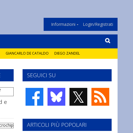
Informazioni
Login/Registrati
GIANCARLO DE CATALDO
DIEGO ZANDEL
E
SEGUICI SU
𝕏
d e
ARTICOLI PIÙ POPOLARI