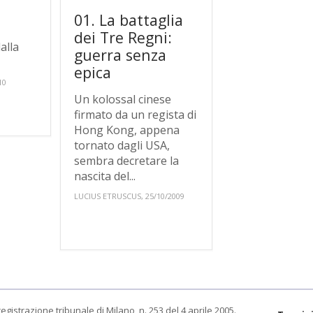
01. La battaglia
dei Tre Regni:
alla
guerra senza
epica
10
Un kolossal cinese
firmato da un regista di
Hong Kong, appena
tornato dagli USA,
sembra decretare la
nascita del...
LUCIUS ETRUSCUS, 25/10/2009
egistrazione tribunale di Milano, n. 253 del 4 aprile 2005.