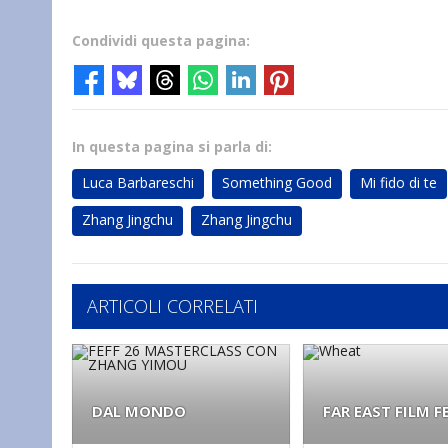
Condividi questa pagina:
In questa pagina si parla di:
Luca Barbareschi
Something Good
Mi fido di te
Zhang Jingchu
Zhang Jingchu
ARTICOLI CORRELATI
DAL MONDO
FAR EAST FILM F