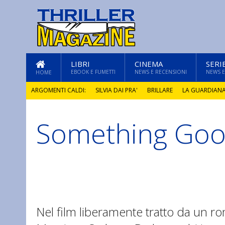
LIBRI
CINEMA
SERI
EBOOK E FUMETTI
NEWS E RECENSIONI
NEWS E
HOME
ARGOMENTI CALDI:
SILVIA DAI PRA'
BRILLARE
LA GUARDIAN
Something Go
GLI ANNI DI PIETRA
Nel film liberamente tratto da un 