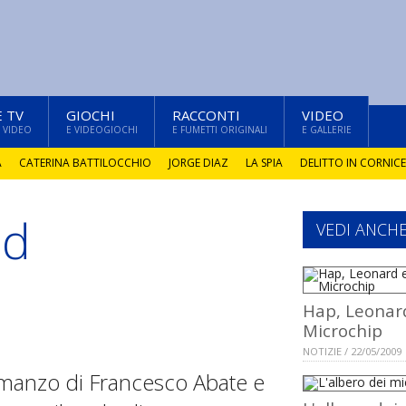
E TV
GIOCHI
RACCONTI
VIDEO
 VIDEO
E VIDEOGIOCHI
E FUMETTI ORIGINALI
E GALLERIE
A
CATERINA BATTILOCCHIO
JORGE DIAZ
LA SPIA
DELITTO IN CORNICE
od
VEDI ANCH
Hap, Leonar
Microchip
NOTIZIE / 22/05/2009
romanzo di Francesco Abate e