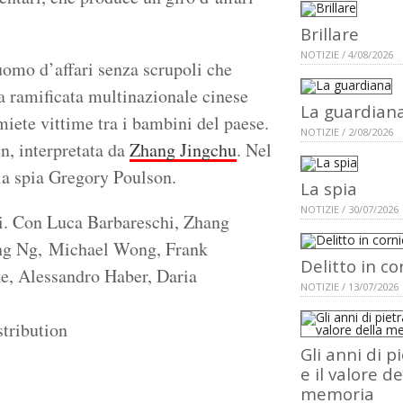
Brillare
NOTIZIE / 4/08/2026
 uomo d’affari senza scrupoli che
na ramificata multinazionale cinese
La guardian
 miete vittime tra i bambini del paese.
NOTIZIE / 2/08/2026
en, interpretata da
Zhang Jingchu
. Nel
la spia Gregory Poulson.
La spia
NOTIZIE / 30/07/2026
hi. Con Luca Barbareschi, Zhang
ong Ng, Michael Wong, Frank
Delitto in co
e, Alessandro Haber, Daria
NOTIZIE / 13/07/2026
 Distribution
Gli anni di p
e il valore de
memoria