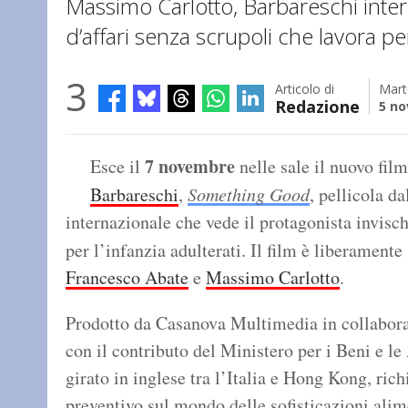
Massimo Carlotto, Barbareschi inter
d’affari senza scrupoli che lavora pe
3
Articolo di
Mart
Redazione
5 n
7 novembre
Esce il
nelle sale il nuovo film
Barbareschi
,
Something Good
, pellicola d
internazionale che vede il protagonista invisch
per l’infanzia adulterati. Il film è liberament
Francesco Abate
e
Massimo Carlotto
.
Prodotto da Casanova Multimedia in collabora
con il contributo del Ministero per i Beni e le A
girato in inglese tra l’Italia e Hong Kong, ri
preventivo sul mondo delle sofisticazioni alim