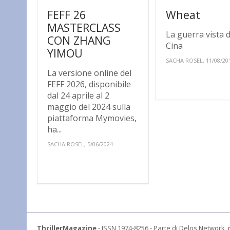
FEFF 26
Wheat
MASTERCLASS
La guerra vista d
CON ZHANG
Cina
YIMOU
SACHA ROSEL, 11/08/20
La versione online del
FEFF 2026, disponibile
dal 24 aprile al 2
maggio del 2024 sulla
piattaforma Mymovies,
ha...
SACHA ROSEL, 5/06/2024
ThrillerMagazine
- ISSN 1974-8256 - Parte di Delos Network, r