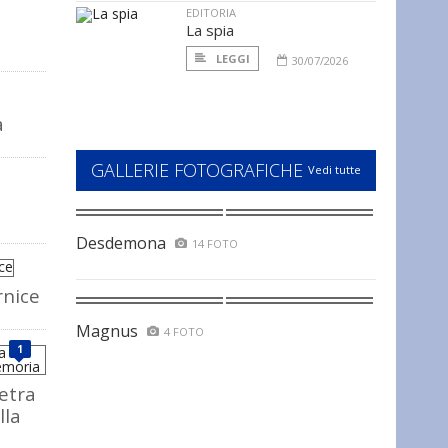
EDITORIA
La spia
LEGGI
30/07/2026
a
GALLERIE FOTOGRAFICHE
Vedi tutte
Desdemona
14 FOTO
rnice
Magnus
4 FOTO
1
ietra
lla