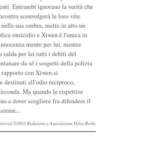
menti. Entrambi ignorano la verità che
contro sconvolgerà le loro vite.
 nella sua ombra, mette in atto un
plice omicidio e Xiwen è l'unica in
a innocenza mente per lui, mentre
salda per lei tutti i debiti del
ntanare da sé i sospetti della polizia
uo rapporto con Xiwen si
 destinati all'odio reciproco,
irconda. Ma quando le rispettive
no a dover scegliere fra difendere il
nsieme...
i riservati ©2013 Redazione e Associazione Delos Books