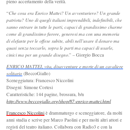
pieno accertamento della verità.
“
Che cosa era Enrico Mattei? Un avventuriero? Un grande
patriota? Uno di quegli italiani imprendibili, indefinibili, che
sanno entrare in tutte le parti, capaci di grandissimo charme
come di grandissimo furore, generosi ma con una memoria
di elefante per le offese subite, abili nell’usare il denaro ma
quasi senza toccarlo, sopra le parti ma capaci di usarle,
cinici ma per un grande disegno
.” – Giorgio Bocca
ENRICO MATTEI, vita, disavventure e morte di un cavaliere
solitario
(BeccoGiallo)
Sceneggiatura: Francesco Niccolini
Disegni: Simone Cortesi
Caratteristiche: 144 pagine, brossura, b/n
http://www.beccogiallo.org/shop/87-enrico-mattei.html
Francesco Niccolini
è drammaturgo e sceneggiatore, da molti
anni studia e scrive per Marco Paolini e per molti altri attori e
registi del teatro italiano. Collabora con Radio3 e con la