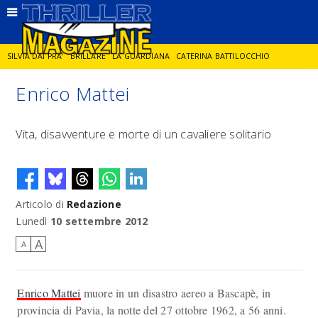
SILVIA DAI PRA'
BRILLARE
LA GUARDIANA
CATERINA BATTILOCCHIO
Enrico Mattei
JORGE DIAZ
LA SPIA
DELITTO IN CORNICE
GIANCARLO DE CATALDO
Vita, disavventure e morte di un cavaliere solitario
DIEGO ZANDEL
GLI ANNI DI PIETRA
Articolo di
Redazione
Lunedì
10 settembre 2012
A
A
Enrico Mattei
muore in un disastro aereo a Bascapè, in
provincia di Pavia, la notte del 27 ottobre 1962, a 56 anni.