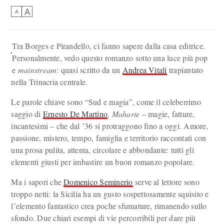
A
A
Tra Borges e Pirandello, ci fanno sapere dalla casa editrice.
Personalmente, vedo questo romanzo sotto una luce più pop
e
mainstream
: quasi scritto da un
Andrea Vitali
trapiantato
nella Trinacria centrale.
Le parole chiave sono “Sud e magia”, come il celeberrimo
saggio di
Ernesto De Martino
.
Maharie
– magie, fatture,
incantesimi – che dal ’36 si protraggono fino a oggi. Amore,
passione, mistero, tempo, famiglia e territorio raccontati con
una prosa pulita, attenta, circolare e abbondante: tutti gli
elementi giusti per imbastire un buon romanzo popolare.
Ma i sapori che
Domenico Seminerio
serve al lettore sono
troppo netti: la Sicilia ha un gusto sospettosamente squisito e
l’elemento fantastico crea poche sfumature, rimanendo sullo
sfondo. Due chiari esempi di vie percorribili per dare più