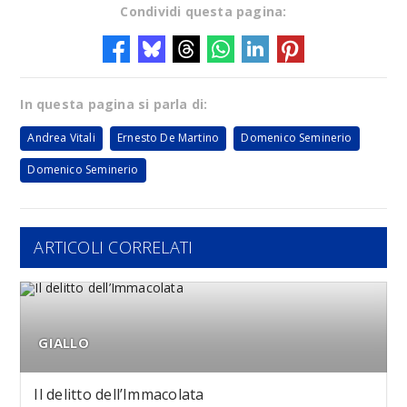
Condividi questa pagina:
In questa pagina si parla di:
Andrea Vitali
Ernesto De Martino
Domenico Seminerio
Domenico Seminerio
ARTICOLI CORRELATI
GIALLO
Il delitto dell’Immacolata