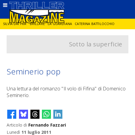
SILVIA DAI PRA'
BRILLARE
LA GUARDIANA
CATERINA BATTILOCCHIO
Sotto la superficie
JORGE DIAZ
LA SPIA
DELITTO IN CORNICE
GIANCARLO DE CATALDO
DIEGO ZANDEL
GLI ANNI DI PIETRA
Seminerio pop
Una lettura del romanzo "Il volo di Fifina" di Domenico
Seminerio.
Articolo di
Fernando Fazzari
Lunedì
11 luglio 2011