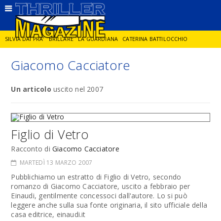
SILVIA DAI PRA'
BRILLARE
LA GUARDIANA
CATERINA BATTILOCCHIO
Giacomo Cacciatore
JORGE DIAZ
LA SPIA
DELITTO IN CORNICE
GIANCARLO DE CATALDO
Un articolo
uscito nel 2007
DIEGO ZANDEL
GLI ANNI DI PIETRA
Figlio di Vetro
Racconto di
Giacomo Cacciatore
MARTEDÌ 13 MARZO 2007
Pubblichiamo un estratto di Figlio di Vetro, secondo
romanzo di Giacomo Cacciatore, uscito a febbraio per
Einaudi, gentilmente concessoci dall'autore. Lo si può
leggere anche sulla sua fonte originaria, il sito ufficiale della
casa editrice, einaudi.it