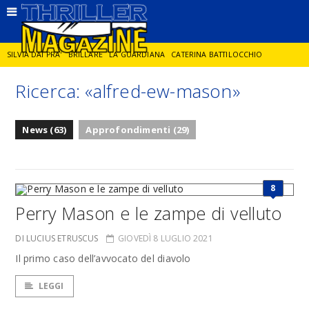
SILVIA DAI PRA'
BRILLARE
LA GUARDIANA
CATERINA BATTILOCCHIO
Ricerca: «alfred-ew-mason»
JORGE DIAZ
LA SPIA
DELITTO IN CORNICE
GIANCARLO DE CATALDO
News (63)
Approfondimenti (29)
DIEGO ZANDEL
GLI ANNI DI PIETRA
8
Perry Mason e le zampe di velluto
DI LUCIUS ETRUSCUS
GIOVEDÌ 8 LUGLIO 2021
Il primo caso dell’avvocato del diavolo
LEGGI