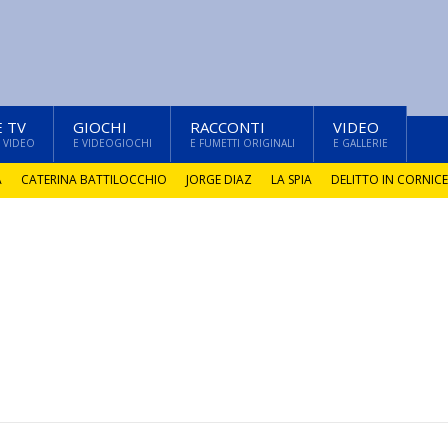
E TV
GIOCHI
RACCONTI
VIDEO
 VIDEO
E VIDEOGIOCHI
E FUMETTI ORIGINALI
E GALLERIE
A
CATERINA BATTILOCCHIO
JORGE DIAZ
LA SPIA
DELITTO IN CORNICE