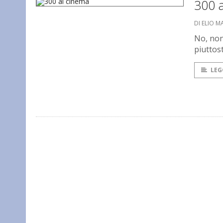
300 
DI ELIO M
No, non
piuttos
LEG