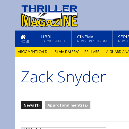
LIBRI
CINEMA
SERI
EBOOK E FUMETTI
NEWS E RECENSIONI
NEWS E
HOME
ARGOMENTI CALDI:
SILVIA DAI PRA'
BRILLARE
LA GUARDIAN
Zack Snyder
GLI ANNI DI PIETRA
News (1)
Approfondimenti (2)