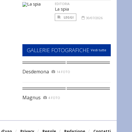
EDITORIA
La spia
LEGGI
30/07/2026
GALLERIE FOTOGRAFICHE
Vedi tutte
Desdemona
14 FOTO
Magnus
4 FOTO
 d'uso
Privacy
Regole
Redazione
Contatti