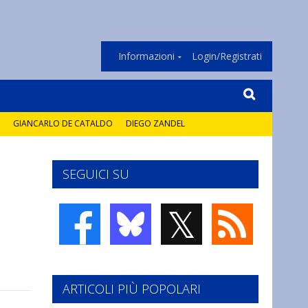
Informazioni
Login/Registrati
GIANCARLO DE CATALDO
DIEGO ZANDEL
SEGUICI SU
𝕏
ARTICOLI PIÙ POPOLARI