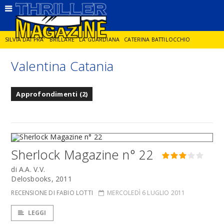
SILVIA DAI PRA'
BRILLARE
LA GUARDIANA
CATERINA BATTILOCCHIO
Valentina Catania
JORGE DIAZ
LA SPIA
DELITTO IN CORNICE
GIANCARLO DE CATALDO
Approfondimenti (2)
DIEGO ZANDEL
GLI ANNI DI PIETRA
Sherlock Magazine n° 22
di A.A. V.V.
Delosbooks, 2011
RECENSIONE DI FABIO LOTTI
MERCOLEDÌ 6 LUGLIO 2011
LEGGI