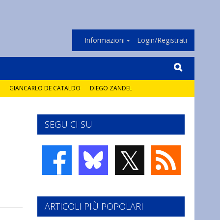
Informazioni
Login/Registrati
GIANCARLO DE CATALDO
DIEGO ZANDEL
SEGUICI SU
𝕏
ARTICOLI PIÙ POPOLARI