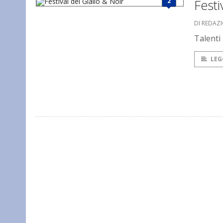
2
Festi
DI REDAZ
Talenti
LEG