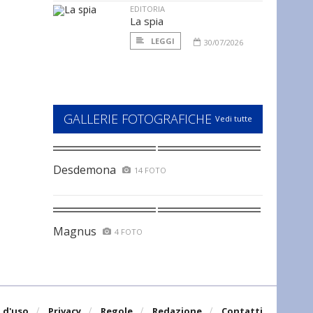
EDITORIA
La spia
LEGGI
30/07/2026
GALLERIE FOTOGRAFICHE
Vedi tutte
Desdemona
14 FOTO
Magnus
4 FOTO
 d'uso
Privacy
Regole
Redazione
Contatti