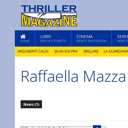
LIBRI
CINEMA
SERI
EBOOK E FUMETTI
NEWS E RECENSIONI
NEWS E
HOME
ARGOMENTI CALDI:
SILVIA DAI PRA'
BRILLARE
LA GUARDIAN
Raffaella Mazza
GLI ANNI DI PIETRA
News (1)