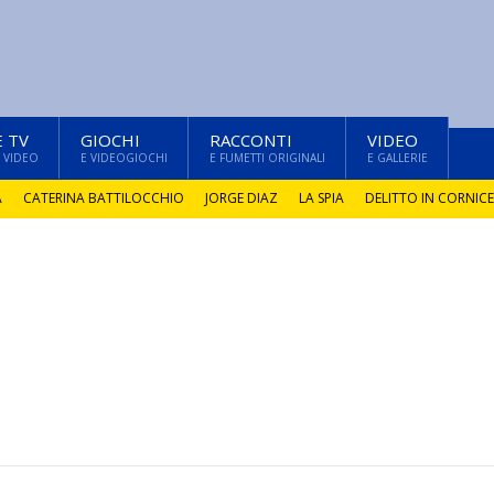
E TV
GIOCHI
RACCONTI
VIDEO
 VIDEO
E VIDEOGIOCHI
E FUMETTI ORIGINALI
E GALLERIE
A
CATERINA BATTILOCCHIO
JORGE DIAZ
LA SPIA
DELITTO IN CORNICE