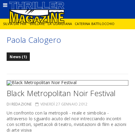
SILVIA DAI PRA'
BRILLARE
LA GUARDIANA
CATERINA BATTILOCCHIO
Paola Calogero
JORGE DIAZ
LA SPIA
DELITTO IN CORNICE
GIANCARLO DE CATALDO
News (1)
DIEGO ZANDEL
GLI ANNI DI PIETRA
Black Metropolitan Noir Festival
DI REDAZIONE
VENERDÌ 27 GENNAIO 2012
Un confronto con la metropoli - reale e simbolica -
attraverso lo sguardo acuto del noir intrecciando incontri
con scrittori, spettacoli di teatro, rivisitazioni di film e azioni
di arte visiva