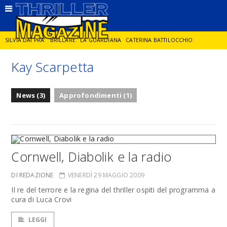
SILVIA DAI PRA'
BRILLARE
LA GUARDIANA
CATERINA BATTILOCCHIO
Kay Scarpetta
JORGE DIAZ
LA SPIA
DELITTO IN CORNICE
GIANCARLO DE CATALDO
News (3)
Approfondimenti (1)
DIEGO ZANDEL
GLI ANNI DI PIETRA
Cornwell, Diabolik e la radio
DI REDAZIONE
VENERDÌ 29 MAGGIO 2009
Il re del terrore e la regina del thriller ospiti del programma a
cura di Luca Crovi
LEGGI