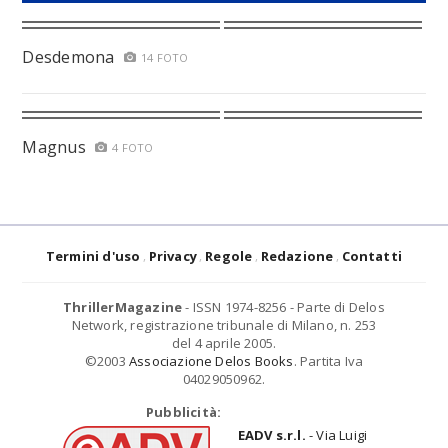
Desdemona
14 FOTO
Magnus
4 FOTO
Termini d'uso
Privacy
Regole
Redazione
Contatti
ThrillerMagazine
- ISSN 1974-8256 - Parte di Delos
Network, registrazione tribunale di Milano, n. 253
del 4 aprile 2005.
©2003
Associazione Delos Books
. Partita Iva
04029050962.
Pubblicità:
EADV s.r.l.
- Via Luigi