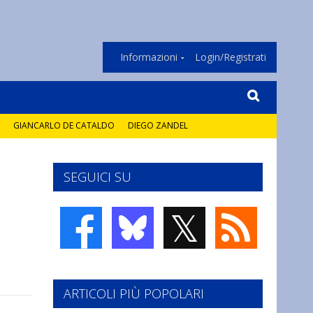
Informazioni
Login/Registrati
GIANCARLO DE CATALDO
DIEGO ZANDEL
SEGUICI SU
𝕏
ARTICOLI PIÙ POPOLARI