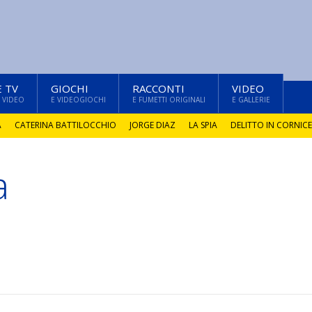
E TV
GIOCHI
RACCONTI
VIDEO
 VIDEO
E VIDEOGIOCHI
E FUMETTI ORIGINALI
E GALLERIE
A
CATERINA BATTILOCCHIO
JORGE DIAZ
LA SPIA
DELITTO IN CORNICE
a