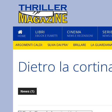
LIBRI
CINEMA
SERI
EBOOK E FUMETTI
NEWS E RECENSIONI
NEWS E
HOME
ARGOMENTI CALDI:
SILVIA DAI PRA'
BRILLARE
LA GUARDIAN
Dietro la cortin
GLI ANNI DI PIETRA
News (1)