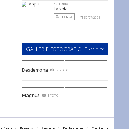
EDITORIA
La spia
LEGGI
30/07/2026
GALLERIE FOTOGRAFICHE
Vedi tutte
Desdemona
14 FOTO
Magnus
4 FOTO
 d'uso
Privacy
Regole
Redazione
Contatti