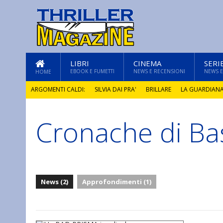
LIBRI
CINEMA
SERI
EBOOK E FUMETTI
NEWS E RECENSIONI
NEWS E
HOME
ARGOMENTI CALDI:
SILVIA DAI PRA'
BRILLARE
LA GUARDIAN
Cronache di Bas
GLI ANNI DI PIETRA
News (2)
Approfondimenti (1)