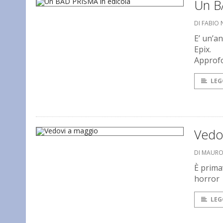
Un B
DI FABIO
E’ un’a
Epix.
Approfo
LEG
Vedo
DI MAUR
È prima
horror
LEG