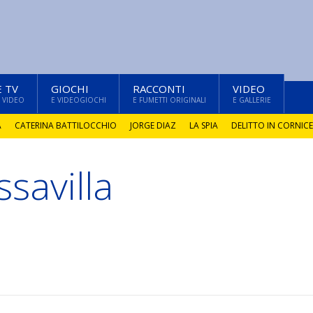
E TV
GIOCHI
RACCONTI
VIDEO
 VIDEO
E VIDEOGIOCHI
E FUMETTI ORIGINALI
E GALLERIE
A
CATERINA BATTILOCCHIO
JORGE DIAZ
LA SPIA
DELITTO IN CORNICE
savilla