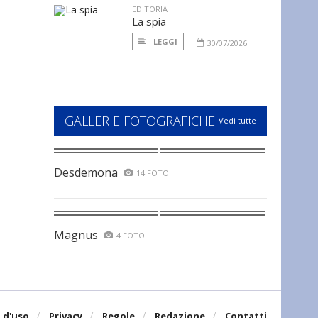
EDITORIA
La spia
LEGGI
30/07/2026
GALLERIE FOTOGRAFICHE
Vedi tutte
Desdemona
14 FOTO
Magnus
4 FOTO
 d'uso
Privacy
Regole
Redazione
Contatti