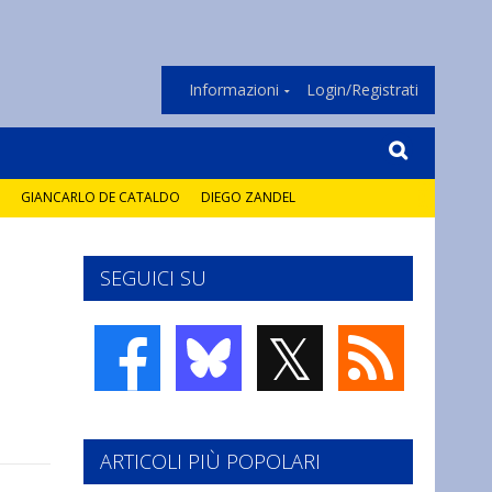
Informazioni
Login/Registrati
GIANCARLO DE CATALDO
DIEGO ZANDEL
SEGUICI SU
𝕏
ARTICOLI PIÙ POPOLARI