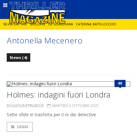
SILVIA DAI PRA'
BRILLARE
LA GUARDIANA
CATERINA BATTILOCCHIO
Antonella Mecenero
JORGE DIAZ
LA SPIA
DELITTO IN CORNICE
GIANCARLO DE CATALDO
News (4)
DIEGO ZANDEL
GLI ANNI DI PIETRA
49
Holmes: indagini fuori Londra
DI LUCIUS ETRUSCUS
MARTEDÌ 5 OTTOBRE 2021
Sette sfide in trasferta per il re dei detective
LEGGI