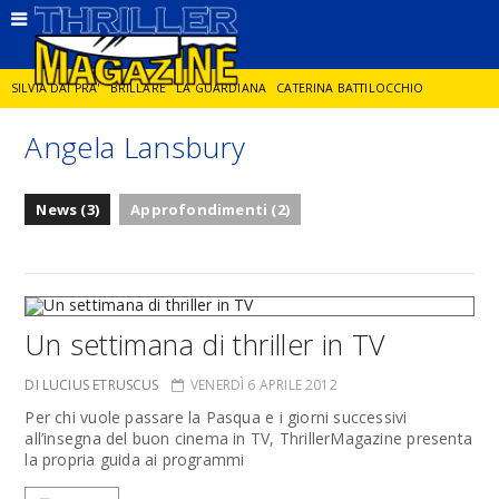
SILVIA DAI PRA'
BRILLARE
LA GUARDIANA
CATERINA BATTILOCCHIO
Angela Lansbury
JORGE DIAZ
LA SPIA
DELITTO IN CORNICE
GIANCARLO DE CATALDO
News (3)
Approfondimenti (2)
DIEGO ZANDEL
GLI ANNI DI PIETRA
Un settimana di thriller in TV
DI LUCIUS ETRUSCUS
VENERDÌ 6 APRILE 2012
Per chi vuole passare la Pasqua e i giorni successivi
all’insegna del buon cinema in TV, ThrillerMagazine presenta
la propria guida ai programmi