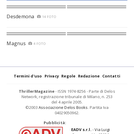
Desdemona
14 FOTO
Magnus
4 FOTO
Termini d'uso
Privacy
Regole
Redazione
Contatti
ThrillerMagazine
- ISSN 1974-8256 - Parte di Delos
Network, registrazione tribunale di Milano, n. 253
del 4 aprile 2005.
©2003
Associazione Delos Books
. Partita Iva
04029050962.
Pubblicità:
EADV s.r.l.
- Via Luigi