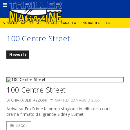
SILVIA DAI PRA'
BRILLARE
LA GUARDIANA
CATERINA BATTILOCCHIO
100 Centre Street
JORGE DIAZ
LA SPIA
DELITTO IN CORNICE
GIANCARLO DE CATALDO
News (1)
DIEGO ZANDEL
GLI ANNI DI PIETRA
100 Centre Street
DI CHIARA BERTAZZONI
MARTEDÌ 23 MAGGIO 2006
Arriva su FoxCrime la prima stagione inedita del court
drama firmato dal grande Sidney Lumet
LEGGI