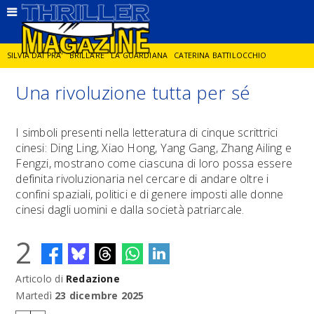
SILVIA DAI PRA'
BRILLARE
LA GUARDIANA
CATERINA BATTILOCCHIO
Una rivoluzione tutta per sé
JORGE DIAZ
LA SPIA
DELITTO IN CORNICE
GIANCARLO DE CATALDO
I simboli presenti nella letteratura di cinque scrittrici
cinesi: Ding Ling, Xiao Hong, Yang Gang, Zhang Ailing e
DIEGO ZANDEL
GLI ANNI DI PIETRA
Fengzi, mostrano come ciascuna di loro possa essere
definita rivoluzionaria nel cercare di andare oltre i
confini spaziali, politici e di genere imposti alle donne
cinesi dagli uomini e dalla società patriarcale.
2
Articolo di
Redazione
Martedì
23 dicembre 2025