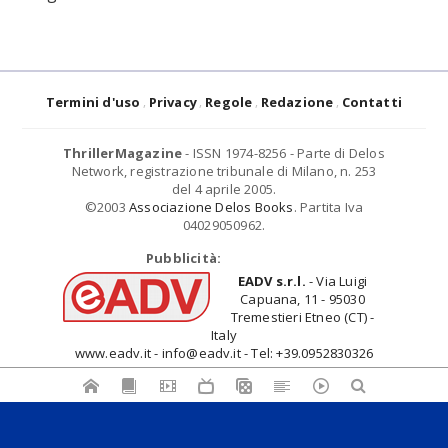
Termini d'uso
Privacy
Regole
Redazione
Contatti
ThrillerMagazine
- ISSN 1974-8256 - Parte di Delos
Network, registrazione tribunale di Milano, n. 253
del 4 aprile 2005.
©2003
Associazione Delos Books
. Partita Iva
04029050962.
Pubblicità:
EADV s.r.l.
- Via Luigi
Capuana, 11 - 95030
Tremestieri Etneo (CT) -
Italy
www.eadv.it - info@eadv.it - Tel: +39.0952830326