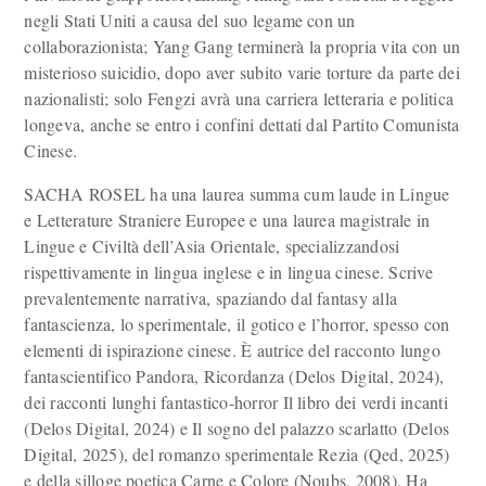
negli Stati Uniti a causa del suo legame con un
collaborazionista; Yang Gang terminerà la propria vita con un
misterioso suicidio, dopo aver subito varie torture da parte dei
nazionalisti; solo Fengzi avrà una carriera letteraria e politica
longeva, anche se entro i confini dettati dal Partito Comunista
Cinese.
SACHA ROSEL ha una laurea summa cum laude in Lingue
e Letterature Straniere Europee e una laurea magistrale in
Lingue e Civiltà dell’Asia Orientale, specializzandosi
rispettivamente in lingua inglese e in lingua cinese. Scrive
prevalentemente narrativa, spaziando dal fantasy alla
fantascienza, lo sperimentale, il gotico e l’horror, spesso con
elementi di ispirazione cinese. È autrice del racconto lungo
fantascientifico Pandora, Ricordanza (Delos Digital, 2024),
dei racconti lunghi fantastico-horror Il libro dei verdi incanti
(Delos Digital, 2024) e Il sogno del palazzo scarlatto (Delos
Digital, 2025), del romanzo sperimentale Rezia (Qed, 2025)
e della silloge poetica Carne e Colore (Noubs, 2008). Ha