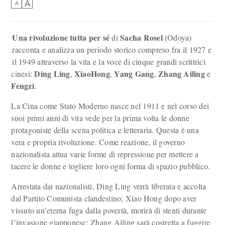
A
A
Una rivoluzione tutta per sé
Sacha Rosel
di
(Odoya)
racconta e analizza un periodo storico compreso fra il 1927 e
il 1949 attraverso la vita e la voce di cinque grandi scrittrici
Ding Ling
XiaoHong
Yang Gang
Zhang Ailing
cinesi:
,
,
,
e
Fengzi
.
La Cina come Stato Moderno nasce nel 1911 e nel corso dei
suoi primi anni di vita vede per la prima volta le donne
protagoniste della scena politica e letteraria. Questa è una
vera e propria rivoluzione. Come reazione, il governo
nazionalista attua varie forme di repressione per mettere a
tacere le donne e togliere loro ogni forma di spazio pubblico.
Arrestata dai nazionalisti, Ding Ling verrà liberata e accolta
dal Partito Comunista clandestino; Xiao Hong dopo aver
vissuto un’eterna fuga dalla povertà, morirà di stenti durante
l’invasione giapponese; Zhang Ailing sarà costretta a fuggire