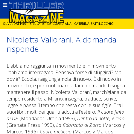
SILVIA DAI PRA'
BRILLARE
LA GUARDIANA
CATERINA BATTILOCCHIO
Nicoletta Vallorani. A domanda
JORGE DIAZ
LA SPIA
DELITTO IN CORNICE
GIANCARLO DE CATALDO
risponde
DIEGO ZANDEL
GLI ANNI DI PIETRA
L'abbiamo raggiunta in movimento e in movimento
l'abbiamo interrogata. Pensava forse di sfuggirci? Ma
dov'è? Eccola, raggiungiamola di nuovo. È di nuovo in
movimento, e per continuare a farle domande bisogna
mantenere il passo. Nicoletta Vallorani, marchigiana da
tempo residente a Milano, insegna, traduce, scrive,
legge e passa il tempo che resta con le sue figlie. Tra i
suoi libri, molti dei quali tradotti all'estero:
Il cuore finto
di DR
(Mondadori Urania 1993),
Dentro la notte, e ciao
(Granata Press 1995),
La fidanzata di Zorro
(Marcos y
Marcos 1996),
Cuore meticcio
(Marcos y Marcos