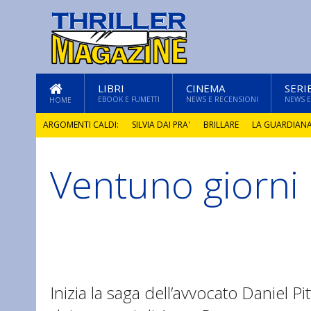
LIBRI
CINEMA
SERI
EBOOK E FUMETTI
NEWS E RECENSIONI
NEWS E
HOME
ARGOMENTI CALDI:
SILVIA DAI PRA'
BRILLARE
LA GUARDIAN
Ventuno giorni
GLI ANNI DI PIETRA
Inizia la saga dell’avvocato Daniel Pi