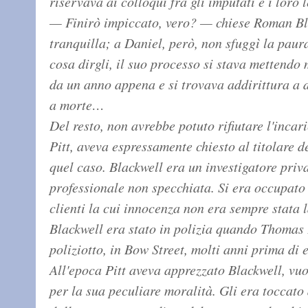
riservava ai colloqui fra gli imputati e i loro l
— Finirò impiccato, vero? — chiese Roman Bl
tranquilla; a Daniel, però, non sfuggì la pau
cosa dirgli, il suo processo si stava mettendo
da un anno appena e si trovava addirittura a 
a morte…
Del resto, non avrebbe potuto rifiutare l'incar
Pitt, aveva espressamente chiesto al titolare d
quel caso. Blackwell era un investigatore priv
professionale non specchiata. Si era occupato 
clienti la cui innocenza non era sempre stata
Blackwell era stato in polizia quando Thomas P
poliziotto, in Bow Street, molti anni prima di 
All'epoca Pitt aveva apprezzato Blackwell, vuo
per la sua peculiare moralità. Gli era toccato 