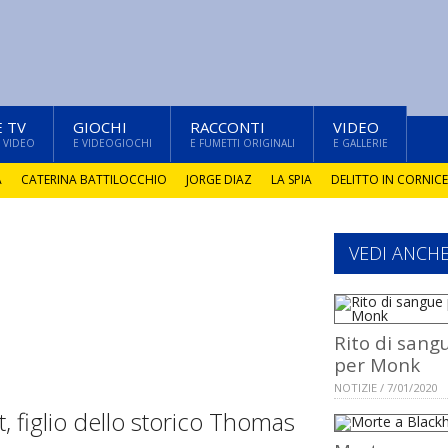
E TV
GIOCHI
RACCONTI
VIDEO
 VIDEO
E VIDEOGIOCHI
E FUMETTI ORIGINALI
E GALLERIE
A
CATERINA BATTILOCCHIO
JORGE DIAZ
LA SPIA
DELITTO IN CORNICE
VEDI ANCH
Rito di sang
per Monk
NOTIZIE / 7/01/2020
tt, figlio dello storico Thomas