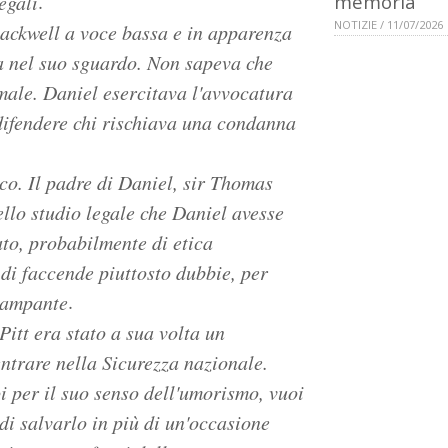
.
egali
memoria
NOTIZIE / 11/07/2026
ackwell a voce bassa e in apparenza
ra nel suo sguardo. Non sapeva che
 male. Daniel esercitava l'avvocatura
difendere chi rischiava una condanna
ico. Il padre di Daniel, sir Thomas
ello studio legale che Daniel avesse
ato, probabilmente di etica
di faccende piuttosto dubbie, per
.
 lampante
itt era stato a sua volta un
entrare nella Sicurezza nazionale.
i per il suo senso dell'umorismo, vuoi
di salvarlo in più di un'occasione