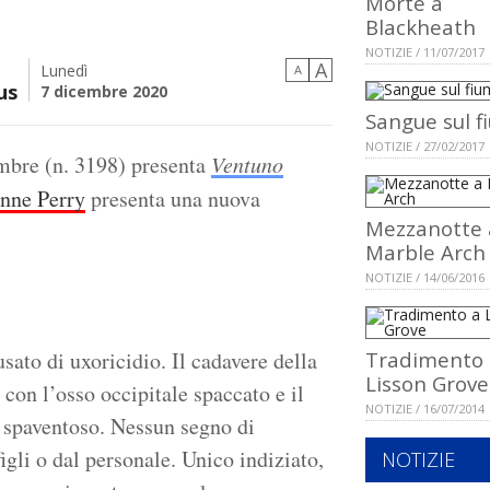
Morte a
Blackheath
NOTIZIE / 11/07/2017
A
Lunedì
A
us
7 dicembre 2020
Sangue sul f
NOTIZIE / 27/02/2017
embre (n. 3198) presenta
Ventuno
nne Perry
presenta una nuova
Mezzanotte 
Marble Arch
NOTIZIE / 14/06/2016
usato di uxoricidio. Il cadavere della
Tradimento 
Lisson Grove
 con l’osso occipitale spaccato e il
NOTIZIE / 16/07/2014
o spaventoso. Nessun segno di
igli o dal personale. Unico indiziato,
NOTIZIE