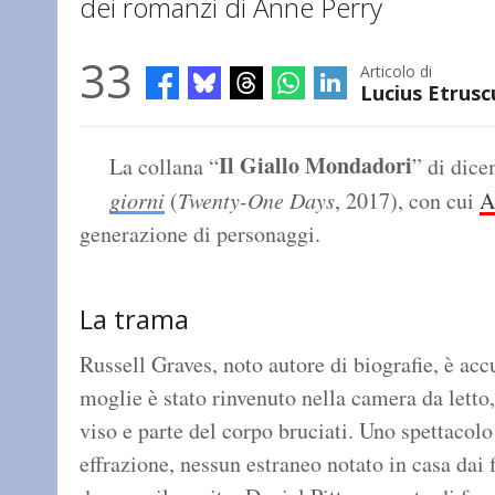
dei romanzi di Anne Perry
33
Articolo di
Lucius Etrusc
Il Giallo Mondadori
La collana “
” di dic
giorni
(
Twenty-One Days
, 2017), con cui
A
generazione di personaggi.
La trama
Russell Graves, noto autore di biografie, è acc
moglie è stato rinvenuto nella camera da letto,
viso e parte del corpo bruciati. Uno spettacol
effrazione, nessun estraneo notato in casa dai f