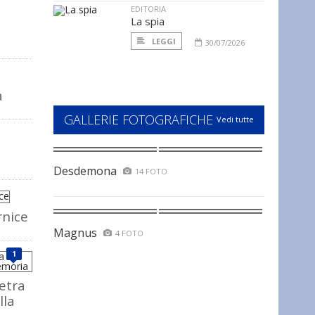
EDITORIA
La spia
LEGGI
30/07/2026
a
GALLERIE FOTOGRAFICHE
Vedi tutte
Desdemona
14 FOTO
rnice
Magnus
4 FOTO
1
ietra
lla