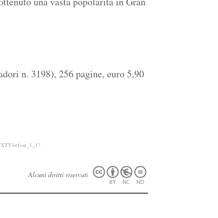
ottenuto una vasta popolarità in Gran
dori n. 3198), 256 pagine, euro 5,90
5XTY/ref=sr_1_1?
Alcuni diritti riservati