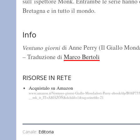
sull’ispettore Monk. Entrambe le serie hanno 
Bretagna e in tutto il mondo.
Info
di Anne Perry (Il Giallo Monda
Ventuno giorni
– Traduzione di
Marco Bertoli
RISORSE IN RETE
Acquistalo su Amazon
www.amazon.it/Ventuno-giorni-Giallo-Mondadori-Perry-ebook/dp/B08P75
__mk_it_IT=ÅMÅŽÕÑ&dchild=1&tag=zinefilo-21
Canale:
Editoria