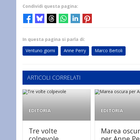
Condividi questa pagina:
In questa pagina si parla di:
Ventuno giorni
Anne Perry
Marco Bertoli
ARTICOLI CORRELATI
EDITORIA
EDITORIA
Tre volte
Marea oscu
colpevole
per Anne Pe