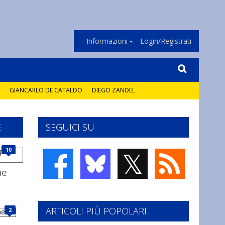
Informazioni
Login/Registrati
GIANCARLO DE CATALDO
DIEGO ZANDEL
E
SEGUICI SU
𝕏
10
ue
ARTICOLI PIÙ POPOLARI
2