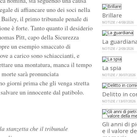
esca nomina, sta seguendo una causa
egale di affiancare uno dei soci nella
Brillare
 Bailey, il primo tribunale penale di
NOTIZIE / 4/08/2026
one è forte. Tanto quanto il desiderio
Thomas Pitt, capo della Sicurezza
La guardian
icopre un esempio smaccato di
NOTIZIE / 2/08/2026
ove a carico sono schiaccianti, e
ettare una montatura, manca il tempo
La spia
 morte sarà pronunciata
NOTIZIE / 30/07/2026
no giorni prima che gli venga stretta
 salvare un innocente dal patibolo.
Delitto in co
NOTIZIE / 13/07/2026
Gli anni di p
a stanzetta che il tribunale
e il valore de