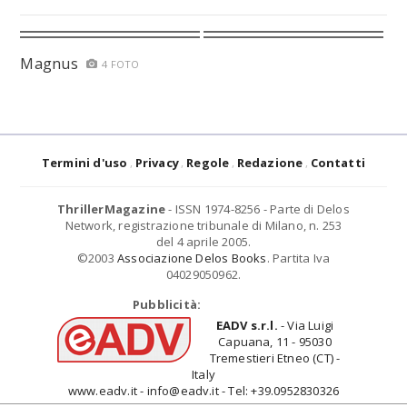
Magnus
4 FOTO
Termini d'uso
Privacy
Regole
Redazione
Contatti
ThrillerMagazine
- ISSN 1974-8256 - Parte di Delos
Network, registrazione tribunale di Milano, n. 253
del 4 aprile 2005.
©2003
Associazione Delos Books
. Partita Iva
04029050962.
Pubblicità:
EADV s.r.l.
- Via Luigi
Capuana, 11 - 95030
Tremestieri Etneo (CT) -
Italy
www.eadv.it - info@eadv.it - Tel: +39.0952830326