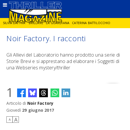
SILVIA DAI PRA'
BRILLARE
LA GUARDIANA
CATERINA BATTILOCCHIO
Noir Factory. I racconti
JORGE DIAZ
LA SPIA
DELITTO IN CORNICE
GIANCARLO DE CATALDO
Gli Allievi del Laboratorio hanno prodotto una serie di
Storie Brevi e si apprestano ad elaborare i Soggetti di
DIEGO ZANDEL
GLI ANNI DI PIETRA
una Webseries mystery/thriller
1
Articolo di
Noir Factory
Giovedì
29 giugno 2017
A
A