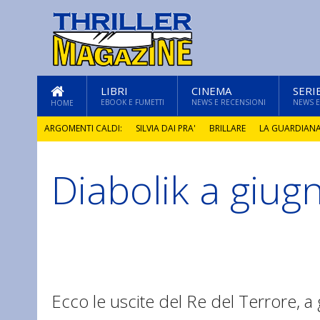
LIBRI
CINEMA
SERI
EBOOK E FUMETTI
NEWS E RECENSIONI
NEWS E
HOME
ARGOMENTI CALDI:
SILVIA DAI PRA'
BRILLARE
LA GUARDIAN
Diabolik a giu
GLI ANNI DI PIETRA
Ecco le uscite del Re del Terrore, a 