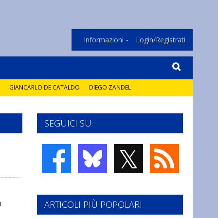
Informazioni
Login/Registrati
GIANCARLO DE CATALDO
DIEGO ZANDEL
SEGUICI SU
𝕏
a
ARTICOLI PIÙ POPOLARI