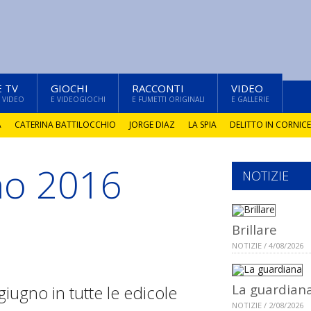
E TV
GIOCHI
RACCONTI
VIDEO
 VIDEO
E VIDEOGIOCHI
E FUMETTI ORIGINALI
E GALLERIE
A
CATERINA BATTILOCCHIO
JORGE DIAZ
LA SPIA
DELITTO IN CORNICE
gno 2016
NOTIZIE
Brillare
NOTIZIE / 4/08/2026
La guardian
giugno in tutte le edicole
NOTIZIE / 2/08/2026