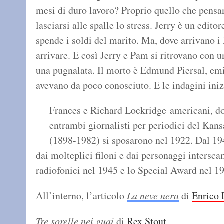
mesi di duro lavoro? Proprio quello che pensa
lasciarsi alle spalle lo stress. Jerry è un edit
spende i soldi del marito. Ma, dove arrivano i
arrivare. E così Jerry e Pam si ritrovano con u
una pugnalata. Il morto è Edmund Piersal, emi
avevano da poco conosciuto. E le indagini in
Frances e Richard Lockridge americani, dop
entrambi giornalisti per periodici del Kan
(1898-1982) si sposarono nel 1922. Dal 194
dai molteplici filoni e dai personaggi intersca
radiofonici nel 1945 e lo Special Award nel 1
All’interno, l’articolo
La neve nera
di
Enrico 
Tre sorelle nei guai
di
Rex Stout