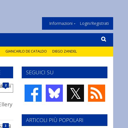
Informazioni
Login/Registrati
GIANCARLO DE CATALDO
DIEGO ZANDEL
E
SEGUICI SU
𝕏
2
Ellery
ARTICOLI PIÙ POPOLARI
3