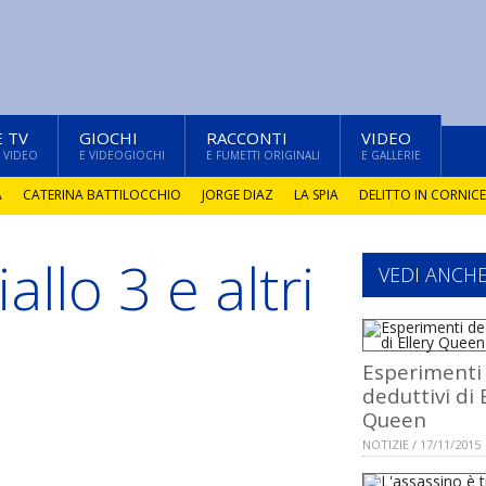
E TV
GIOCHI
RACCONTI
VIDEO
 VIDEO
E VIDEOGIOCHI
E FUMETTI ORIGINALI
E GALLERIE
A
CATERINA BATTILOCCHIO
JORGE DIAZ
LA SPIA
DELITTO IN CORNICE
allo 3 e altri
VEDI ANCH
Esperimenti
deduttivi di 
Queen
NOTIZIE / 17/11/2015