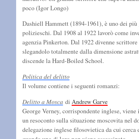
poco (Igor Longo)
Dashiell Hammett (1894-1961), è uno dei più g
polizieschi. Dal 1908 al 1922 lavorò come inve
agenzia Pinkerton. Dal 1922 divenne scrittore 
slegandolo totalmente dalla dimensione astratt
discende la Hard-Boiled School.
Politica del delitto
Il volume contiene i seguenti romanzi:
Delitto a Mosca
di
Andrew Garve
George Verney, corrispondente inglese, viene i
un resoconto sulla situazione moscovita nel do
delegazione inglese filosovietica da cui cerca 
quando uno di loro non viene assassinato.