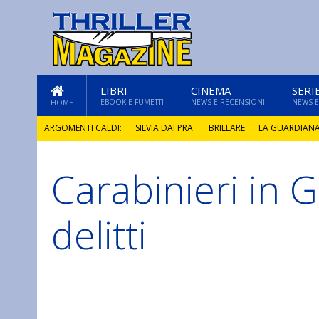
LIBRI
CINEMA
SERI
EBOOK E FUMETTI
NEWS E RECENSIONI
NEWS E
HOME
ARGOMENTI CALDI:
SILVIA DAI PRA'
BRILLARE
LA GUARDIAN
Carabinieri in Gi
GLI ANNI DI PIETRA
delitti