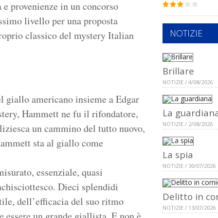
tà e provenienze in un concorso
assimo livello per una proposta
NOTIZIE
roprio classico del mystery Italian
Brillare
NOTIZIE / 4/08/2026
el giallo americano insieme a Edgar
La guardian
stery, Hammett ne fu il rifondatore,
NOTIZIE / 2/08/2026
poliziesca un cammino del tutto nuovo,
ammett sta al giallo come
La spia
NOTIZIE / 30/07/2026
isurato, essenziale, quasi
onchisciottesco. Dieci splendidi
Delitto in co
ile, dell’efficacia del suo ritmo
NOTIZIE / 13/07/2026
e essere un grande giallista. E non è