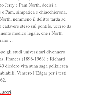
no Jerry e Pam North, decisi a
ore e Pam, simpatica e chiacchierona,
 North, nemmeno il delitto tarda ad
n cadavere steso sul pontile, ucciso da
nente medico legale, che i North
iziano…
o gli studi universitari divennero
sas. Frances (1896-1963) e Richard
0 diedero vita auna saga poliziesca
mbiabili. Vinsero l’Edgar per i testi
962.
Luceri
.