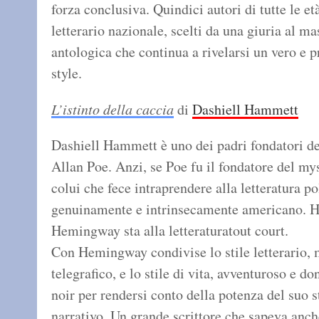
forza conclusiva. Quindici autori di tutte le e
letterario nazionale, scelti da una giuria al m
antologica che continua a rivelarsi un vero e p
style.
L’istinto della caccia
di
Dashiell Hammett
Dashiell Hammett è uno dei padri fondatori d
Allan Poe. Anzi, se Poe fu il fondatore del my
colui che fece intraprendere alla letteratura 
genuinamente e intrinsecamente americano. H
Hemingway sta alla letteraturatout court.
Con Hemingway condivise lo stile letterario, m
telegrafico, e lo stile di vita, avventuroso e d
noir per rendersi conto della potenza del suo st
narrativo. Un grande scrittore che sapeva anch