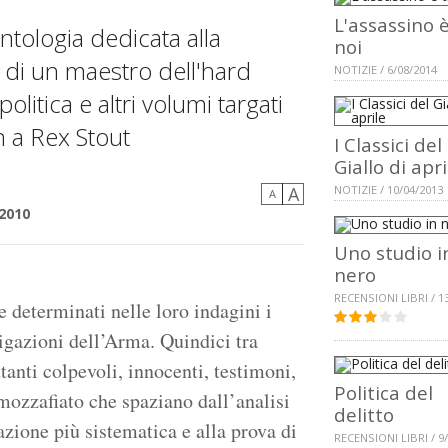
L'assassino è
antologia dedicata alla
noi
i di un maestro dell'hard
NOTIZIE / 6/08/2014
politica e altri volumi targati
n a Rex Stout
I Classici del
Giallo di apri
A
NOTIZIE / 10/04/2013
A
 2010
Uno studio i
nero
RECENSIONI LIBRI / 1
e determinati nelle loro indagini i
tigazioni dell’Arma. Quindici tra
ettanti colpevoli, innocenti, testimoni,
Politica del
 mozzafiato che spaziano dall’analisi
delitto
azione più sistematica e alla prova di
RECENSIONI LIBRI / 9