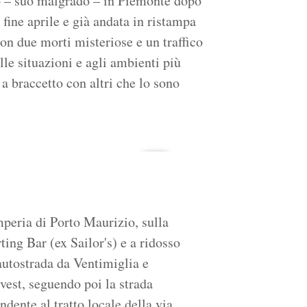
o – suo malgrado – in Piemonte dopo
 fine aprile e già andata in ristampa
on due morti misteriose e un traffico
lle situazioni e agli ambienti più
 a braccetto con altri che lo sono
mperia di Porto Maurizio, sulla
ing Bar (ex Sailor's) e a ridosso
autostrada da Ventimiglia e
vest, seguendo poi la strada
ndente al tratto locale della via