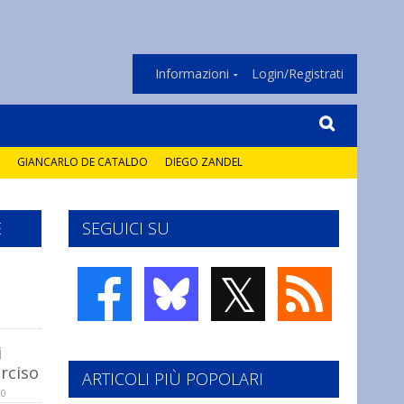
Informazioni
Login/Registrati
GIANCARLO DE CATALDO
DIEGO ZANDEL
E
SEGUICI SU
𝕏
i
rciso
ARTICOLI PIÙ POPOLARI
10