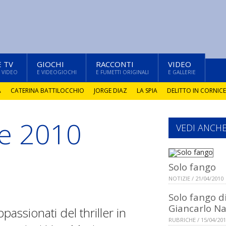
E TV
GIOCHI
RACCONTI
VIDEO
 VIDEO
E VIDEOGIOCHI
E FUMETTI ORIGINALI
E GALLERIE
A
CATERINA BATTILOCCHIO
JORGE DIAZ
LA SPIA
DELITTO IN CORNICE
te 2010
VEDI ANCH
Solo fango
NOTIZIE / 21/04/2010
Solo fango d
Giancarlo Na
ppassionati del thriller in
RUBRICHE / 15/04/20