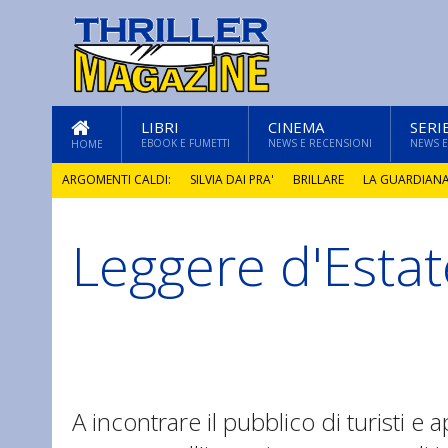
LIBRI
CINEMA
SERI
EBOOK E FUMETTI
NEWS E RECENSIONI
NEWS E
HOME
ARGOMENTI CALDI:
SILVIA DAI PRA'
BRILLARE
LA GUARDIAN
Leggere d'Esta
GLI ANNI DI PIETRA
A incontrare il pubblico di turisti e a