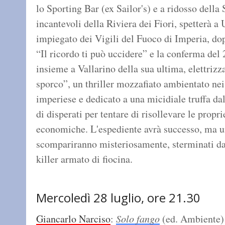
lo Sporting Bar (ex Sailor's) e a ridosso della
incantevoli della Riviera dei Fiori, spetterà 
impiegato dei Vigili del Fuoco di Imperia, dop
“Il ricordo ti può uccidere” e la conferma del
insieme a Vallarino della sua ultima, elettriz
sporco”, un thriller mozzafiato ambientato nei
imperiese e dedicato a una micidiale truffa da
di disperati per tentare di risollevare le prop
economiche. L'espediente avrà successo, ma un
scompariranno misteriosamente, sterminati da u
killer armato di fiocina.
Mercoledì 28 luglio, ore 21.30
Giancarlo Narciso
:
Solo fango
(ed. Ambiente)