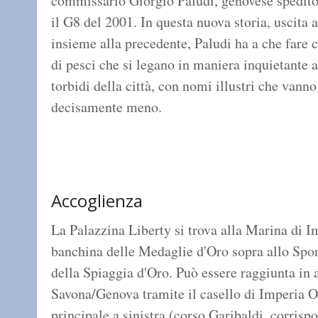
commissario Giorgio Paludi, genovese spedit
il G8 del 2001. In questa nuova storia, uscita a
insieme alla precedente, Paludi ha a che fare c
di pesci che si legano in maniera inquietante a
torbidi della città, con nomi illustri che vanno
decisamente meno.
Accoglienza
La Palazzina Liberty si trova alla Marina di I
banchina delle Medaglie d'Oro sopra allo Sport
della Spiaggia d'Oro. Può essere raggiunta in 
Savona/Genova tramite il casello di Imperia O
principale a sinistra (corso Garibaldi, corrispo