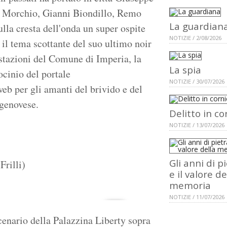
o Morchio, Gianni Biondillo, Remo
La guardian
ulla cresta dell'onda un super ospite
NOTIZIE / 2/08/2026
n il tema scottante del suo ultimo noir
stazioni del Comune di Imperia, la
La spia
ocinio del portale
NOTIZIE / 30/07/2026
web per gli amanti del brivido e del
 genovese.
Delitto in co
NOTIZIE / 13/07/2026
Gli anni di p
Frilli)
e il valore de
memoria
NOTIZIE / 11/07/2026
scenario della Palazzina Liberty sopra