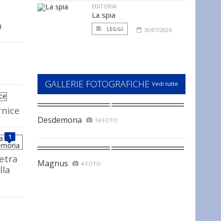
EDITORIA
La spia
a
LEGGI
30/07/2026
GALLERIE FOTOGRAFICHE
Vedi tutte
rnice
Desdemona
14 FOTO
1
ietra
Magnus
4 FOTO
lla