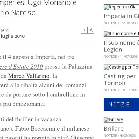
imperiesi Ugo Moriano e
arlo Narciso
Imperia in Gi
NOTIZIE / 15/10/2009
A
nerdì
A
 luglio 2010
Il suo nome 
Legion
e il 4 agosto a Imperia, nei tre
NOTIZIE / 11/07/2008
ere d'Estate 2010
presso la Palazzina
a da
Marco Vallarino
, la
Casting per
Torinoir
erà alla ribalta alcuni dei romanzi
NOTIZIE / 13/11/2006
ure da portare sotto l'ombrellone in
ia più emozionanti.
NOTIZIE
ti del thriller in vacanza
ano e Fabio Beccacini e il milanese
Brillare
NOTIZIE / 4/08/2026
i passati ha portato in città Giuseppe