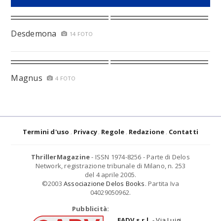
Desdemona
14 FOTO
Magnus
4 FOTO
Termini d'uso
Privacy
Regole
Redazione
Contatti
ThrillerMagazine
- ISSN 1974-8256 - Parte di Delos
Network, registrazione tribunale di Milano, n. 253
del 4 aprile 2005.
©2003
Associazione Delos Books
. Partita Iva
04029050962.
Pubblicità:
EADV s.r.l.
- Via Luigi