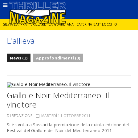
SILVIA DAI PRA'
BRILLARE
LA GUARDIANA
CATERINA BATTILOCCHIO
L'allieva
JORGE DIAZ
LA SPIA
DELITTO IN CORNICE
GIANCARLO DE CATALDO
News (3)
Approfondimenti (3)
DIEGO ZANDEL
GLI ANNI DI PIETRA
Giallo e Noir Mediterraneo. Il
vincitore
DI REDAZIONE
MARTEDÌ 11 OTTOBRE 2011
Si è svolta a Sassari la premiazione della quinta edzione del
Festival del Giallo e del Noir del Mediterraneo 2011