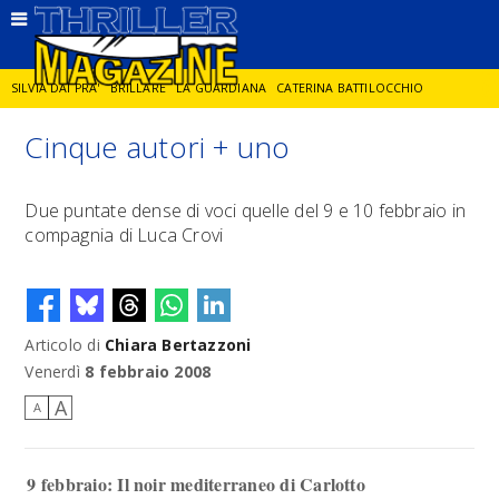
SILVIA DAI PRA'
BRILLARE
LA GUARDIANA
CATERINA BATTILOCCHIO
Cinque autori + uno
JORGE DIAZ
LA SPIA
DELITTO IN CORNICE
GIANCARLO DE CATALDO
Due puntate dense di voci quelle del 9 e 10 febbraio in
compagnia di Luca Crovi
DIEGO ZANDEL
GLI ANNI DI PIETRA
Articolo di
Chiara Bertazzoni
Venerdì
8 febbraio 2008
A
A
9 febbraio: Il noir mediterraneo di Carlotto