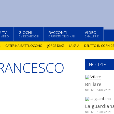
E TV
GIOCHI
RACCONTI
VIDEO
 VIDEO
E VIDEOGIOCHI
E FUMETTI ORIGINALI
E GALLERIE
A
CATERINA BATTILOCCHIO
JORGE DIAZ
LA SPIA
DELITTO IN CORNICE
FRANCESCO
NOTIZIE
Brillare
NOTIZIE / 4/08/2026
La guardian
NOTIZIE / 2/08/2026