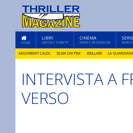
LIBRI
CINEMA
SERI
EBOOK E FUMETTI
NEWS E RECENSIONI
NEWS E
HOME
ARGOMENTI CALDI:
SILVIA DAI PRA'
BRILLARE
LA GUARDIAN
INTERVISTA A 
GLI ANNI DI PIETRA
VERSO