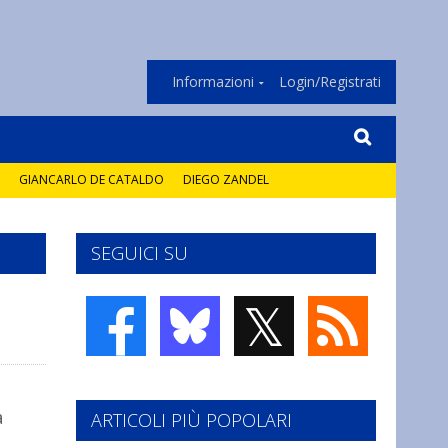
Informazioni
Login/Registrati
GIANCARLO DE CATALDO
DIEGO ZANDEL
SEGUICI SU
𝕏
a
ARTICOLI PIÙ POPOLARI